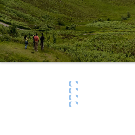
The most beautiful place for the coming night
The days ends
The days ends