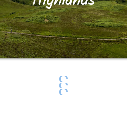
Highlands
The days ends
T
The days ends
T
The days ends
T
The days ends