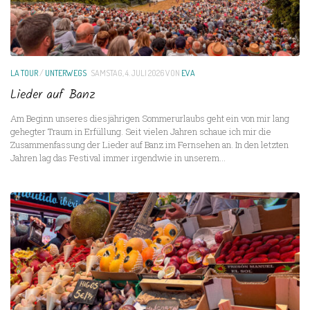
LA TOUR
/
UNTERWEGS
SAMSTAG, 4. JULI 2026
VON
EVA
Lieder auf Banz
Am Beginn unseres diesjährigen Sommerurlaubs geht ein von mir lang
gehegter Traum in Erfüllung. Seit vielen Jahren schaue ich mir die
Zusammenfassung der Lieder auf Banz im Fernsehen an. In den letzten
Jahren lag das Festival immer irgendwie in unserem...