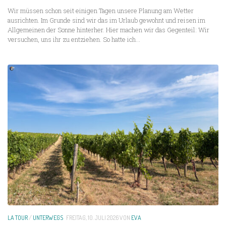
Wir müssen schon seit einigen Tagen unsere Planung am Wetter
ausrichten. Im Grunde sind wir das im Urlaub gewohnt und reisen im
Allgemeinen der Sonne hinterher. Hier machen wir das Gegenteil: Wir
versuchen, uns ihr zu entziehen. So hatte ich...
LA TOUR
/
UNTERWEGS
FREITAG, 10. JULI 2026
VON
EVA