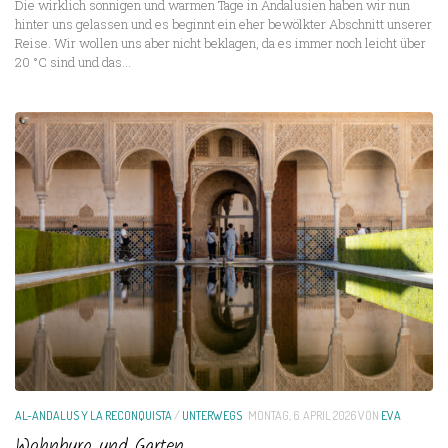
Die wirklich sonnigen und warmen Tage in Andalusien haben wir nun
hinter uns gelassen und es beginnt ein eher bewölkter Abschnitt unserer
Reise. Wir wollen uns aber nicht beklagen, da es immer noch leicht über
20 °C sind und das...
AL-ANDALUS Y LA RECONQUISTA
/
UNTERWEGS
MONTAG, 6. APRIL 2026
VON
EVA
Wohnburg und Garten