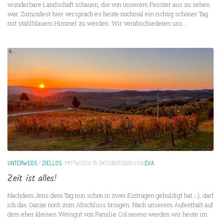
wunderbare Landschaft schauen, die von unserem Fenster aus zu sehen
war. Zumindest hier versprach es heute nochmal ein richtig schöner Tag
mit stahlblauem Himmel zu werden. Wir verabschiedeten uns...
UNTERWEGS
/
ZIELLOS
MITTWOCH, 15. OKTOBER 2025
VON
EVA
Zeit ist alles!
Nachdem Jens dem Tag nun schon in zwei Einträgen gehuldigt hat ;-), darf
ich das Ganze noch zum Abschluss bringen. Nach unserem Aufenthalt auf
dem eher kleinen Weingut von Familie Colsereno werden wir heute im