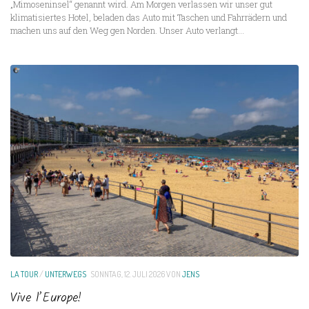
„Mimoseninsel“ genannt wird. Am Morgen verlassen wir unser gut
klimatisiertes Hotel, beladen das Auto mit Taschen und Fahrrädern und
machen uns auf den Weg gen Norden. Unser Auto verlangt...
LA TOUR
/
UNTERWEGS
SONNTAG, 12. JULI 2026
VON
JENS
Vive l’Europe!