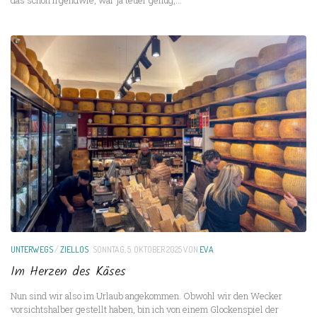
UNTERWEGS
/
ZIELLOS
SONNTAG, 5. OKTOBER 2025
VON
EVA
Im Herzen des Käses
Nun sind wir also im Urlaub angekommen. Obwohl wir den Wecker
vorsichtshalber gestellt haben, bin ich von einem Glockenspiel der