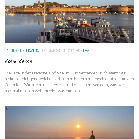
LA TOUR
/
UNTERWEGS
DIENSTAG, 28. JULI 2026
VON
EVA
Konk Kerne
Die Tage in der Bretagne sind wie im Flug vergangen, auch wenn wir
nicht täglich irgendwelchen Zeitplänen hinterher gehechtet sind. Ganz im
Gegenteil: Wir haben uns diesmal treiben lassen, von dem, was wir
nochmal machen wollten oder was dann doch...