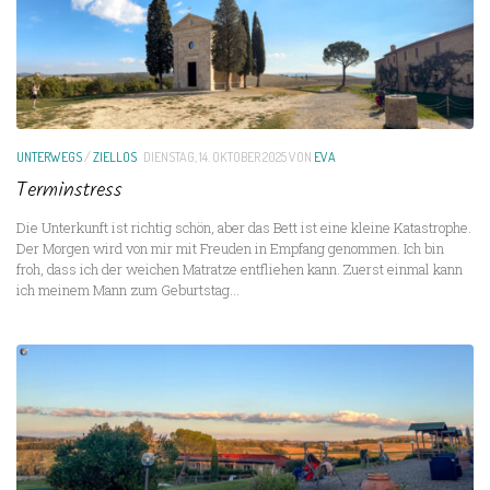
UNTERWEGS
/
ZIELLOS
DIENSTAG, 14. OKTOBER 2025
VON
EVA
Terminstress
Die Unterkunft ist richtig schön, aber das Bett ist eine kleine Katastrophe.
Der Morgen wird von mir mit Freuden in Empfang genommen. Ich bin
froh, dass ich der weichen Matratze entfliehen kann. Zuerst einmal kann
ich meinem Mann zum Geburtstag...