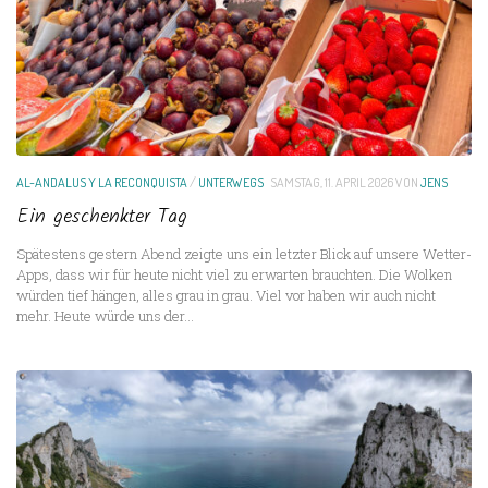
AL-ANDALUS Y LA RECONQUISTA
/
UNTERWEGS
SAMSTAG, 11. APRIL 2026
VON
JENS
Ein geschenkter Tag
Spätestens gestern Abend zeigte uns ein letzter Blick auf unsere Wetter-
Apps, dass wir für heute nicht viel zu erwarten brauchten. Die Wolken
würden tief hängen, alles grau in grau. Viel vor haben wir auch nicht
mehr. Heute würde uns der...