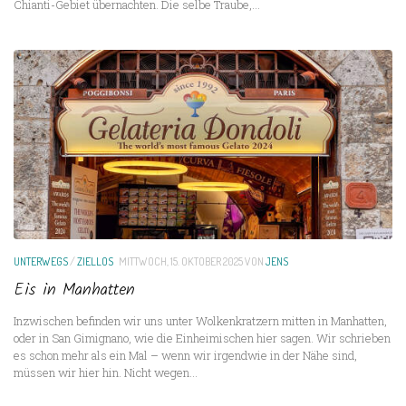
Chianti-Gebiet übernachten. Die selbe Traube,...
UNTERWEGS
/
ZIELLOS
MITTWOCH, 15. OKTOBER 2025
VON
JENS
Eis in Manhatten
Inzwischen befinden wir uns unter Wolkenkratzern mitten in Manhatten,
oder in San Gimignano, wie die Einheimischen hier sagen. Wir schrieben
es schon mehr als ein Mal – wenn wir irgendwie in der Nähe sind,
müssen wir hier hin. Nicht wegen...