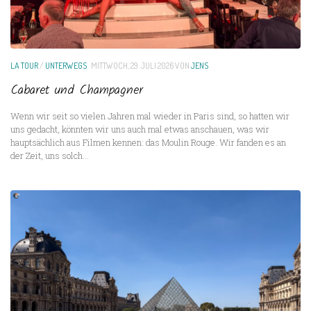
LA TOUR
/
UNTERWEGS
MITTWOCH, 29. JULI 2026
VON
JENS
Cabaret und Champagner
Wenn wir seit so vielen Jahren mal wieder in Paris sind, so hatten wir
uns gedacht, könnten wir uns auch mal etwas anschauen, was wir
hauptsächlich aus Filmen kennen: das Moulin Rouge. Wir fanden es an
der Zeit, uns solch...