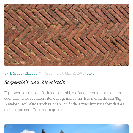
UNTERWEGS
/
ZIELLOS
MITTWOCH, 15. OKTOBER 2025
VON
JENS
Serpentinit und Ziegelstein
Egal, wer von uns die Beiträge schreibt, die Idee für einen passenden
oder auch unpassenden Titel obliegt meist mir. Eva meint, „Erster Tag“,
„Zweiter Tag“ würde auch reichen, ich finde, etwas intrinsischer darf es
dann schon sein. Besonders gilt das...