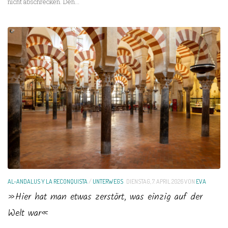
nicht abschrecken. Den...
AL-ANDALUS Y LA RECONQUISTA
/
UNTERWEGS
DIENSTAG, 7. APRIL 2026
VON
EVA
»Hier hat man etwas zerstört, was einzig auf der
Welt war«