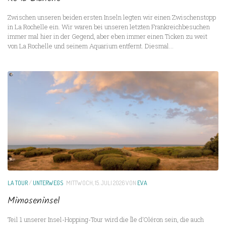
Zwischen unseren beiden ersten Inseln legten wir einen Zwischenstopp
in La Rochelle ein. Wir waren bei unseren letzten Frankreichbesuchen
immer mal hier in der Gegend, aber eben immer einen Ticken zu weit
von La Rochelle und seinem Aquarium entfernt. Diesmal...
LA TOUR
/
UNTERWEGS
MITTWOCH, 15. JULI 2026
VON
EVA
Mimoseninsel
Teil 1 unserer Insel-Hopping-Tour wird die Île d’Oléron sein, die auch