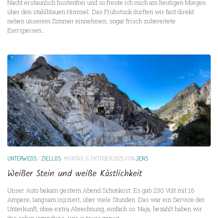
Nacht erstaunlich hustenfrei und so freute ich mich am heutigen Morgen
über den stahlblauen Himmel. Das Frühstück durften wir fast direkt
neben unserem Zimmer einnehmen, sogar frisch zubereitete
Eierspeisen...
UNTERWEGS
/
ZIELLOS
MONTAG, 6. OKTOBER 2025
VON
JENS
Weißer Stein und weiße Köstlichkeit
Unser Auto bekam gestern Abend Schonkost. Es gab 230 Volt mit 16
Ampere, langsam injiziert, über viele Stunden. Das war ein Service der
Unterkunft, ohne extra Abrechnung, einfach so. Naja, bezahlt haben wir
das schon irgendwie, war ja teuer genug,...