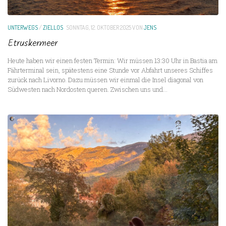
UNTERWEGS
/
ZIELLOS
SONNTAG, 12. OKTOBER 2025
VON
JENS
Etruskermeer
Heute haben wir einen festen Termin: Wir müssen 13:30 Uhr in Bastia am
Fährterminal sein, spätestens eine Stunde vor Abfahrt unseres Schiffes
zurück nach Livorno. Dazu müssen wir einmal die Insel diagonal von
Südwesten nach Nordosten queren. Zwischen uns und...