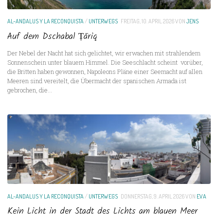
AL-ANDALUS Y LA RECONQUISTA
/
UNTERWEGS
FREITAG, 10. APRIL 2026
VON
JENS
Auf dem Dschabal Ṭāriq
Der Nebel der Nacht hat sich gelichtet, wir erwachen mit strahlendem
Sonnenschein unter blauem Himmel. Die Seeschlacht scheint vorüber,
die Britten haben gewonnen, Napoleons Pläne einer Seemacht auf allen
Meeren sind vereitelt, die Übermacht der spanischen Armada ist
gebrochen, die...
AL-ANDALUS Y LA RECONQUISTA
/
UNTERWEGS
DONNERSTAG, 9. APRIL 2026
VON
EVA
Kein Licht in der Stadt des Lichts am blauen Meer