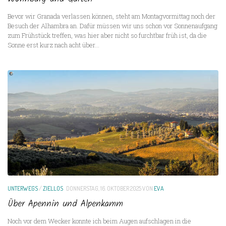
Bevor wir Granada verlassen können, steht am Montagvormittag noch der
Besuch der Alhambra an. Dafür müssen wir uns schon vor Sonnenaufgang
zum Frühstück treffen, was hier aber nicht so furchtbar früh ist, da die
Sonne erst kurz nach acht über...
UNTERWEGS
/
ZIELLOS
DONNERSTAG, 16. OKTOBER 2025
VON
EVA
Über Apennin und Alpenkamm
Noch vor dem Wecker konnte ich beim Augen aufschlagen in die