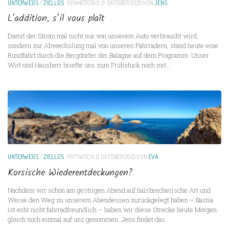
UNTERWEGS
/
ZIELLOS
DONNERSTAG, 9. OKTOBER 2025
VON
JENS
L’addition, s’il vous plaît
Damit der Strom mal nicht nur von unserem Auto verbraucht wird,
sondern zur Abwechslung mal von unseren Fahrrädern, stand heute eine
Rundfahrt durch die Bergdörfer der Balagne auf dem Programm. Unser
Wirt und Hausherr briefte uns zum Frühstück noch mit...
UNTERWEGS
/
ZIELLOS
MITTWOCH, 8. OKTOBER 2025
VON
EVA
Korsische Wiederentdeckungen?
Nachdem wir schon am gestrigen Abend auf halsbrecherische Art und
Weise den Weg zu unserem Abendessen zurückgelegt haben – Bastia
ist echt nicht fahrradfreundlich – haben wir diese Strecke heute Morgen
gleich noch einmal auf uns genommen. Jens findet das...