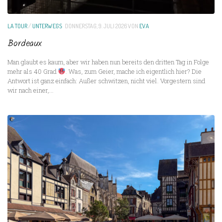
LA TOUR
/
UNTERWEGS
DONNERSTAG, 9. JULI 2026
VON
EVA
Bordeaux
Man glaubt es kaum, aber wir haben nun bereits den dritten Tag in Folge
mehr als 40 Grad
. Was, zum Geier, mache ich eigentlich hier? Die
Antwort ist ganz einfach: Außer schwitzen, nicht viel. Vorgestern sind
wir nach einer,...