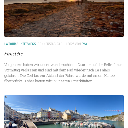
LA TOUR
/
UNTERWEGS
DONNERSTAG, 23. JULI 2026
VON
EVA
Finistère
Vorgestern haben wir unser wunderschönes Quartier auf der Belle-Île am
Vormittag verlassen und sind mit dem Rad wieder nach Le Palais
gefahren. Die Zeit bis zur Abfahrt der Fähre wurde mit einem Kaffee
überbrückt. Bisher hatten wir in unseren Unterkünften...