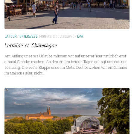
LA TOUR
/
UNTERWEGS
MONTAG, 6. JULI 2026
VON
EVA
Lorraine et Champagne
Am Anfang unseres Urlaubs müssen wir auf unserer Tour natürlich erst
einmal Strecke machen. An den ersten beiden Tagen gelingt uns das nur
so mäßig. Die erste Etappe endet in Metz. Dort beziehen wir ein Zimmer
im Maison Heler, nicht...