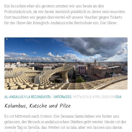
Ein bisschen eher als gestern setzten wir uns heute an den
Frühstückstisch, da wir heute ziemlich pünktlich in Jerez sein mussten.
Dort tauschten wir gegen dreiviertel elf unsere Voucher gegen Tickets
für die Show der Königlich-Andalusische Reitschule ein. Die Show...
AL-ANDALUS Y LA RECONQUISTA
/
UNTERWEGS
MITTWOCH, 8. APRIL 2026
VON
EVA
Kolumbus, Kutsche und Pilze
Es ist Mittwoch nach Ostern. Die Semana Santa haben wir hinter uns
gelassen, der Besuch in andalusischen Städten geht weiter. Heute ist der
zweite Tag in Sevilla, das Wetter ist so lala, aber wir lassen uns davon