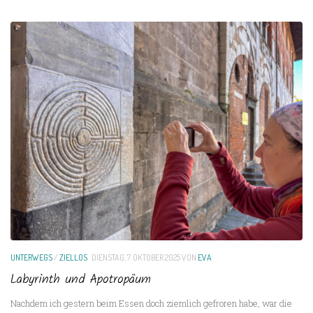
UNTERWEGS
/
ZIELLOS
DIENSTAG, 7. OKTOBER 2025
VON
EVA
Labyrinth und Apotropäum
Nachdem ich gestern beim Essen doch ziemlich gefroren habe, war die