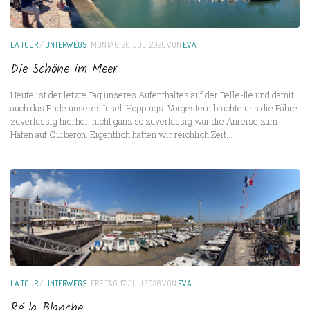
LA TOUR
/
UNTERWEGS
MONTAG, 20. JULI 2026
VON
EVA
Die Schöne im Meer
Heute ist der letzte Tag unseres Aufenthaltes auf der Belle-Île und damit
auch das Ende unseres Insel-Hoppings. Vorgestern brachte uns die Fähre
zuverlässig hierher, nicht ganz so zuverlässig war die Anreise zum
Hafen auf Quiberon. Eigentlich hatten wir reichlich Zeit...
LA TOUR
/
UNTERWEGS
FREITAG, 17. JULI 2026
VON
EVA
Ré la Blanche