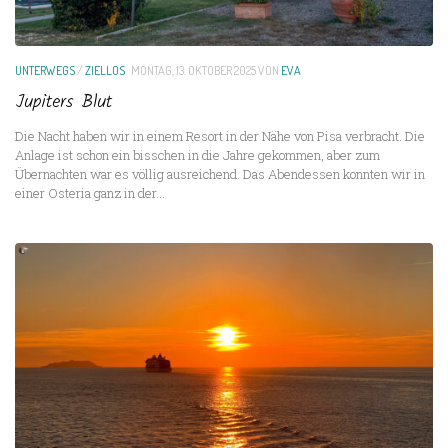
UNTERWEGS
/
ZIELLOS
MONTAG, 13. OKTOBER 2025
VON
EVA
Jupiters Blut
Die Nacht haben wir in einem Resort in der Nähe von Pisa verbracht. Die
Anlage ist schon ein bisschen in die Jahre gekommen, aber zum
Übernachten war es völlig ausreichend. Das Abendessen konnten wir in
einer Osteria ganz in der...