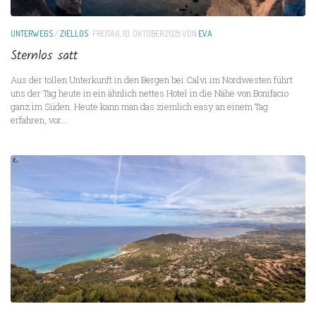
UNTERWEGS
/
ZIELLOS
FREITAG, 10. OKTOBER 2025
VON
EVA
Sternlos satt
Aus der tollen Unterkunft in den Bergen bei Calvi im Nordwesten führt
uns der Tag heute in ein ähnlich nettes Hotel in die Nähe von Bonifacio
ganz im Süden. Heute kann man das ziemlich easy an einem Tag
erfahren, vor...