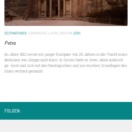
DESTINATIONEN
DONNERSTAG, 4. APRIL 2013
VON
JENS
Petra
Im Jahre 1812 reiste ein junger Europäer von 25 Jahren in der Tracht eines
Beduinen von Aleppo nach Kairo. In Syrien hatte er zwei Jahre arabisch
ge- lernt und sich mit den theologischen und juristischen Grundlagen des
Islam vertraut gemacht.
FOLGEN: