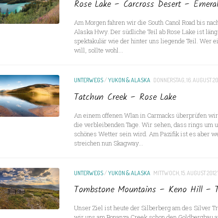
Rose Lake – Carcross Desert – Emera
Am Morgen fahren wir die South Canol Road bis na
Alaska Hwy. Der südliche Teil ab Rose Lake ist läng
spektakulär wie der hinter uns liegende Teil. Wer 
will, sollte wohl...
UNTERWEGS
/
YUKON & ALASKA
DONNERSTAG, 16. AUGUST 20
Tatchun Creek – Rose Lake
An einem offenen Wlan in Carmacks überprüfen wir 
die verbleibenden Tage. Wir sehen, dass rings um 
schönes Wetter sein wird. Am Pazifik ist es aber w
streichen nun Skagway...
UNTERWEGS
/
YUKON & ALASKA
MITTWOCH, 15. AUGUST 2012
Tombstone Mountains – Keno Hill – 
Unser Ziel ist heute der Silberberg am des Silver T
wir uns am Bonanza Creek schon den Goldbergbau 