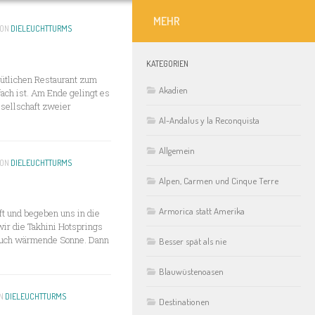
MEHR
ON
DIELEUCHTTURMS
KATEGORIEN
ütlichen Restaurant zum
Akadien
ach ist. Am Ende gelingt es
esellschaft zweier
Al-Andalus y la Reconquista
Allgemein
ON
DIELEUCHTTURMS
Alpen, Carmen und Cinque Terre
Armorica statt Amerika
t und begeben uns in die
wir die Takhini Hotsprings
 auch wärmende Sonne. Dann
Besser spät als nie
Blauwüstenoasen
N
DIELEUCHTTURMS
Destinationen