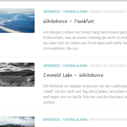
UNTERWEGS
/
YUKON & ALASKA
SONNTAG, 19. AUGUST 2012
V
Whitehorse – Frankfurt
Am Morgen suchen wir relativ lang nach einem gem
Frühstücken, was an einem Sonntag gar nicht so einf
uns aber und wir haben am Tisch dann noch nette G
Auswanderer, die uns...
UNTERWEGS
/
YUKON & ALASKA
SAMSTAG, 18. AUGUST 2012
V
Emerald Lake – Whitehorse
Mit Wehmut im Gepäck verlassen wir die Landschaf
„Stadt“. Da wir noch viel Tag übrig haben, besuchen 
und legen uns ins heiße Wasser und die durchaus
suchen...
UNTERWEGS
/
YUKON & ALASKA
FREITAG, 17. AUGUST 2012
VO