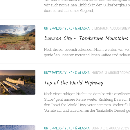
wir auch noch einen Einblick in den Silberbergba
doch selbst aus einer Gegend,...
UNTERWEGS
/
YUKON & ALASKA
DIENSTAG, 14. AUGUST 2012
V
Dawson City – Tombstone Mountains
Nach dieser beeindruckenden Nacht werden wir vo
genießen unseren morgendlichen Kaffee und schaue
UNTERWEGS
/
YUKON & ALASKA
MONTAG, 13. AUGUST 2012
V
Top of the World Highway
Nach einer ruhigen Nacht und dem bereits erwähnten
Stube“ geht unsere Reise weiter Richtung Dawson. 
den Top of the World Hwy vorgenommen. Vorher füll
Vorräte auf und tauschen an der Tankstelle Diesel 
UNTERWEGS
/
YUKON & ALASKA
SONNTAG, 12. AUGUST 2012
V