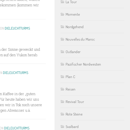
La Tour
u bekommen (kommen wir
Momente
Nordgehend
ON
DIELEUCHTTURMS
Nouvelles du Maroc
n der Sonne geweckt und
Outlander
n auf den Yukon herab.
Pazifischer Nordwesten
ON
DIELEUCHTTURMS
Plan C
Reisen
 Kaffee in der „guten
Für heute haben wir uns
Revival Tour
en wir in Tok noch unsere
gegen Abwasser u.ä.
Rote Steine
Svalbard
ON
DIELEUCHTTURMS