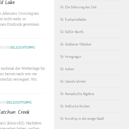
ld Lake
Die Dehnung der Zeit
ch Johnsons Crossing am
st nicht mehr so
Eselsartefakte
einen Eindruck gewinnen
Fa(h)r North
Goldener Oktober
12
VON
DIELEUCHTTURMS
Hringvegur
nochmal die Wetterlage für
Indien
uns herum nach wie vor
eiterhin verregnet. Wir
Islands Winter
Kanadische Algebra
VON
DIELEUCHTTURMS
Keltische Küsten
Tatchun Creek
Kurztrip in die ewige Stadt
rails (Keno Hill). Nachdem
angesehen haben, wollen