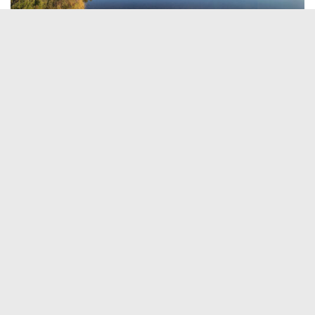
AKADIEN
/
UNTERWEGS
MONTAG, 2. OKTOBER 2023
VON
EVA
Indian Summer really has started now!
Der Weg führt durch weite kanadische Wälder, die mittlerweile auch in
den herrlichsten Farben leuchten, heute gab es auch den dazugehörigen
blauen Himmel und die angenehmen Temperaturen. Indian Summer hat
nun wirklich begonnen!