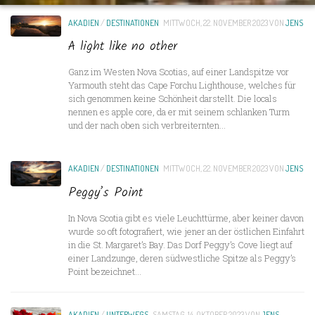
AKADIEN
/
DESTINATIONEN
MITTWOCH, 22. NOVEMBER 2023
VON
JENS
A light like no other
Ganz im Westen Nova Scotias, auf einer Landspitze vor
Yarmouth steht das Cape Forchu Lighthouse, welches für
sich genommen keine Schönheit darstellt. Die locals
nennen es apple core, da er mit seinem schlanken Turm
und der nach oben sich verbreiternten...
AKADIEN
/
DESTINATIONEN
MITTWOCH, 22. NOVEMBER 2023
VON
JENS
Peggy’s Point
In Nova Scotia gibt es viele Leuchttürme, aber keiner davon
wurde so oft fotografiert, wie jener an der östlichen Einfahrt
in die St. Margaret’s Bay. Das Dorf Peggy’s Cove liegt auf
einer Landzunge, deren südwestliche Spitze als Peggy’s
Point bezeichnet...
AKADIEN
/
UNTERWEGS
SAMSTAG, 14. OKTOBER 2023
VON
JENS