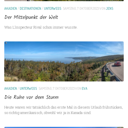
AKADIEN
/
DESTINATIONEN
/
UNTERWEGS
SAMSTAG, 7. OKTOBER 2023
VON
JENS
Der Mittelpunkt der Welt
Was L’inspecteur Rival schon immer wusste.
AKADIEN
/
UNTERWEGS
SAMSTAG, 7. OKTOBER 2023
VON
EVA
Die Ruhe vor dem Sturm
Heute waren wir tatsächlich das erste Mal in diesem Urlaub frühstücken,
so richtig amerikanisch, obwohl wir ja in Kanada sind.