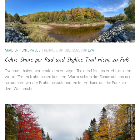
AKADIEN
/
UNTERWEGS
FREITAG, 6. OKTOBER 2023
VON
EVA
Celtic Shore per Rad und Skyline Trail nicht zu Fuß
Eventuell haben wir heute den einzigen Tag des Urlaubs erlebt, an dem
wir im Freien frühstücken konnten. Warm schien die Sonne auf uns und
so räumten wir die Frühstücksutensilien kurzerhand auf die Bank vor
dem Wohnmobil.