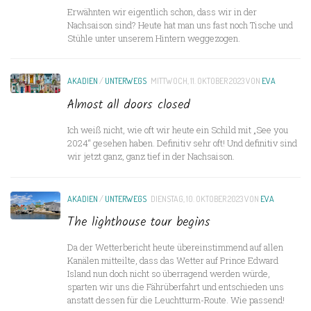
Erwähnten wir eigentlich schon, dass wir in der
Nachsaison sind? Heute hat man uns fast noch Tische und
Stühle unter unserem Hintern weggezogen.
AKADIEN
/
UNTERWEGS
MITTWOCH, 11. OKTOBER 2023
VON
EVA
Almost all doors closed
Ich weiß nicht, wie oft wir heute ein Schild mit „See you
2024“ gesehen haben. Definitiv sehr oft! Und definitiv sind
wir jetzt ganz, ganz tief in der Nachsaison.
AKADIEN
/
UNTERWEGS
DIENSTAG, 10. OKTOBER 2023
VON
EVA
The lighthouse tour begins
Da der Wetterbericht heute übereinstimmend auf allen
Kanälen mitteilte, dass das Wetter auf Prince Edward
Island nun doch nicht so überragend werden würde,
sparten wir uns die Fährüberfahrt und entschieden uns
anstatt dessen für die Leuchtturm-Route. Wie passend!