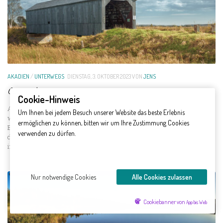
AKADIEN
/
UNTERWEGS
DIENSTAG, 3. OKTOBER 2023
VON
JENS
Covered
Cookie-Hinweis
Auf dem Weg zu unserem Tagesziel, den Hopewell Rocks passieren wir
Um Ihnen bei jedem Besuch unserer Website das beste Erlebnis
wieder eine Covered Bridge, die Sawmill Bridge ist aber nicht mehr in
ermöglichen zu können, bitten wir um Ihre Zustimmung Cookies
Benutzung, sondern steht nur dekorativ abseits der Straße, bildet aber
verwenden zu dürfen.
das Motiv, welches ich mir für solch ein nordamerikanische Ensemble
immer vorgestellt habe.
Nur notwendige Cookies
Alle Cookies zulassen
Cookiebanner von
App bis Web