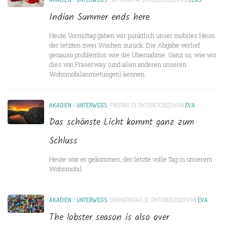
Indian Summer ends here
Heute Vormittag gaben wir pünktlich unser mobiles Heim
der letzten zwei Wochen zurück. Die Abgabe verlief
genauso problemlos wie die Übernahme. Ganz so, wie wir
dies von Fraserway (und allen anderen unseren
Wohnmobilanmietungen) kennen.
AKADIEN
/
UNTERWEGS
FREITAG, 13. OKTOBER 2023
VON
EVA
Das schönste Licht kommt ganz zum
Schluss
Heute war er gekommen, der letzte volle Tag in unserem
Wohnmobil.
AKADIEN
/
UNTERWEGS
DONNERSTAG, 12. OKTOBER 2023
VON
EVA
The lobster season is also over