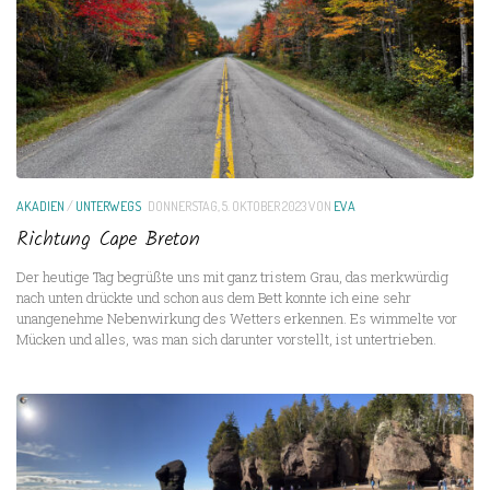
AKADIEN
/
UNTERWEGS
DONNERSTAG, 5. OKTOBER 2023
VON
EVA
Richtung Cape Breton
Der heutige Tag begrüßte uns mit ganz tristem Grau, das merkwürdig
nach unten drückte und schon aus dem Bett konnte ich eine sehr
unangenehme Nebenwirkung des Wetters erkennen. Es wimmelte vor
Mücken und alles, was man sich darunter vorstellt, ist untertrieben.