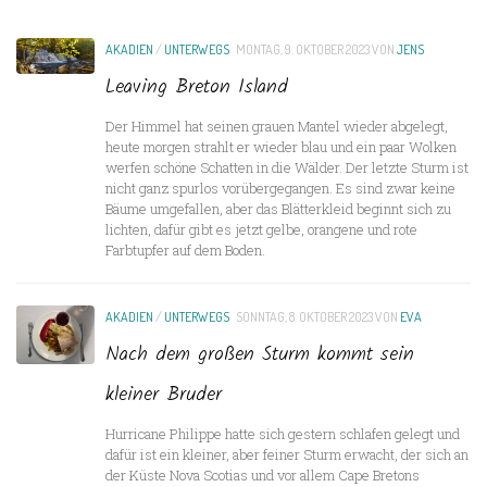
AKADIEN
/
UNTERWEGS
MONTAG, 9. OKTOBER 2023
VON
JENS
Leaving Breton Island
Der Himmel hat seinen grauen Mantel wieder abgelegt,
heute morgen strahlt er wieder blau und ein paar Wolken
werfen schöne Schatten in die Wälder. Der letzte Sturm ist
nicht ganz spurlos vorübergegangen. Es sind zwar keine
Bäume umgefallen, aber das Blätterkleid beginnt sich zu
lichten, dafür gibt es jetzt gelbe, orangene und rote
Farbtupfer auf dem Boden.
AKADIEN
/
UNTERWEGS
SONNTAG, 8. OKTOBER 2023
VON
EVA
Nach dem großen Sturm kommt sein
kleiner Bruder
Hurricane Philippe hatte sich gestern schlafen gelegt und
dafür ist ein kleiner, aber feiner Sturm erwacht, der sich an
der Küste Nova Scotias und vor allem Cape Bretons