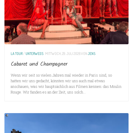
LA TOUR
/
UNTERWEGS
MITTWOCH, 29. JULI 2026
VON
JENS
Cabaret und Champagner
Wenn wir seit so vielen Jahren mal wieder in Paris sind, so
hatten wir uns gedacht, könnten wir uns auch mal etwas
anschauen, was wir hauptsächlich aus Filmen kennen: das Moulin
Rouge. Wir fanden es an der Zeit, uns solch...