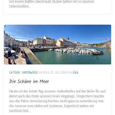
mit einem Kaffee überbrückt. Bisher hatten wir in unseren
Unterkünften...
LA TOUR
/
UNTERWEGS
MONTAG, 20. JULI 2026
VON
EVA
Die Schöne im Meer
Heute ist der letzte Tag unseres Aufenthaltes auf der Belle-Île und
damit auch das Ende unseres Insel-Hoppings. Vorgestern brachte
uns die Fähre zuverlässig hierher, nicht ganz so zuverlässig war
die Anreise zum Hafen auf Quiberon. Eigentlich hatten wir
reichlich Zeit...