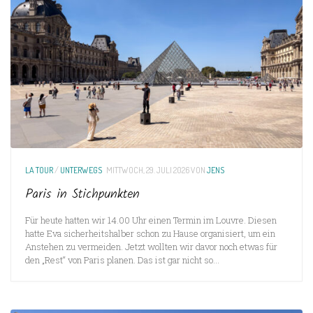
LA TOUR
/
UNTERWEGS
MITTWOCH, 29. JULI 2026
VON
JENS
Paris in Stichpunkten
Für heute hatten wir 14.00 Uhr einen Termin im Louvre. Diesen
hatte Eva sicherheitshalber schon zu Hause organisiert, um ein
Anstehen zu vermeiden. Jetzt wollten wir davor noch etwas für
den „Rest“ von Paris planen. Das ist gar nicht so...