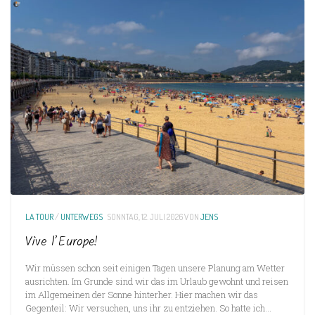
LA TOUR
/
UNTERWEGS
SONNTAG, 12. JULI 2026
VON
JENS
Vive l’Europe!
Wir müssen schon seit einigen Tagen unsere Planung am Wetter
ausrichten. Im Grunde sind wir das im Urlaub gewohnt und reisen
im Allgemeinen der Sonne hinterher. Hier machen wir das
Gegenteil: Wir versuchen, uns ihr zu entziehen. So hatte ich...