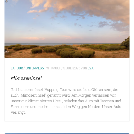
LA TOUR
/
UNTERWEGS
MITTWOCH, 15. JULI 2026
VON
EVA
Mimoseninsel
Teil 1 unserer Insel-Hopping-Tour wird die Île d’Oléron sein, die
auch „Mimoseninsel“ genannt wird. Am Morgen verlassen wir
unser gut klimatisiertes Hotel, beladen das Auto mit Taschen und
Fahrrädern und machen uns auf den Weg gen Norden. Unser Auto
verlangt...