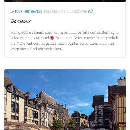
LA TOUR
/
UNTERWEGS
DONNERSTAG, 9. JULI 2026
VON
EVA
Bordeaux
Man glaubt es kaum, aber wir haben nun bereits den dritten Tag in
Folge mehr als 40 Grad
. Was, zum Geier, mache ich eigentlich
hier? Die Antwort ist ganz einfach: Außer schwitzen, nicht viel.
Vorgestern sind wir nach einer,...