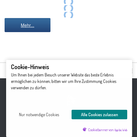
Lower Antelope Canyon
Lower Antelope Canyon
Lower Antelope Canyon
Lower Antelope Canyon
Lower Antelope Canyon
Mehr...
Cookie-Hinweis
Um Ihnen bei jedem Besuch unserer Website das beste Erlebnis
ermöglichen zu können, bitten wir um Ihre Zustimmung Cookies
verwenden zu dürfen.
Nur notwendige Cookies
Alle Cookies zulassen
die-leuchtturms.de © 2026. Alle Rechte vorbehalten.
Cookiebanner von
App bis Web