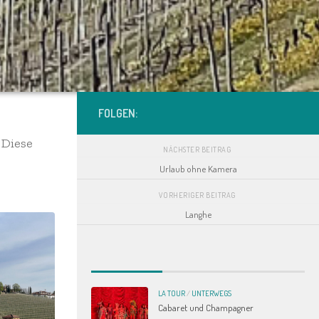
FOLGEN:
 Diese
NÄCHSTER BEITRAG
Urlaub ohne Kamera
VORHERIGER BEITRAG
Langhe
LA TOUR
/
UNTERWEGS
Cabaret und Champagner