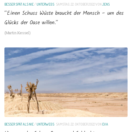
BESSER SPÄT ALS NIE
/
UNTERWEGS
SAMSTAG, 22. OKTOBER 2022
VON
JENS
“Einen Schuss Wüste braucht der Mensch – um des
Glücks der Oase willen.”
(Martin Kessel)
BESSER SPÄT ALS NIE
/
UNTERWEGS
SAMSTAG, 22. OKTOBER 2022
VON
EVA