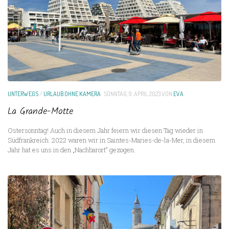
UNTERWEGS
/
URLAUB OHNE KAMERA
SONNTAG, 9. APRIL 2023
VON
EVA
La Grande-Motte
Ostersonntag! Auch in diesem Jahr feiern wir diesen Tag wieder in
Südfrankreich. 2022 waren wir in Saintes-Maries-de-la-Mer, in diesem
Jahr hat es uns in den „Nachbarort“ gezogen.