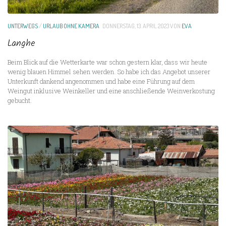
UNTERWEGS
/
URLAUB OHNE KAMERA
DONNERSTAG, 13. APRIL 2023
VON
EVA
Langhe
Beim Blick auf die Wetterkarte war schon gestern klar, dass wir heute
wenig blauen Himmel sehen werden. So habe ich das Angebot unserer
Unterkunft dankend angenommen und habe eine Führung auf dem
Weingut inklusive Weinkeller und eine anschließende Weinverkostung
gebucht.