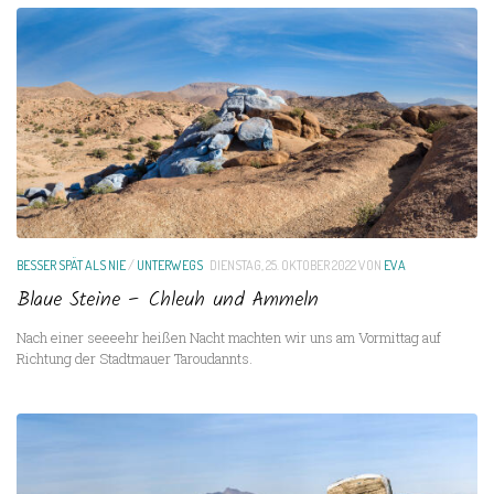
BESSER SPÄT ALS NIE
/
UNTERWEGS
DIENSTAG, 25. OKTOBER 2022
VON
EVA
Blaue Steine – Chleuh und Ammeln
Nach einer seeeehr heißen Nacht machten wir uns am Vormittag auf
Richtung der Stadtmauer Taroudannts.