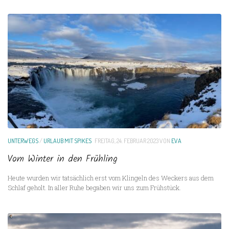
UNTERWEGS
/
URLAUB MIT SPIKES
FREITAG, 24. FEBRUAR 2023
VON
EVA
Vom Winter in den Frühling
Heute wurden wir tatsächlich erst vom Klingeln des Weckers aus dem
Schlaf geholt. In aller Ruhe begaben wir uns zum Frühstück.