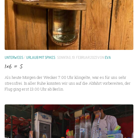
UNTERWEGS
/
URLAUB MIT SPIKES
SONNTAG, 19. FEBRUAR 2023
VON
EVA
1×6 = 5
Als heute Morgen der Wecker 7.00 Uhr klingelte, war es für uns sehr
stressfrei. In aller Ruhe konnten wir uns auf die Abfahrt vorbereiten, der
Flug ging erst 13.00 Uhr ab Berlin.