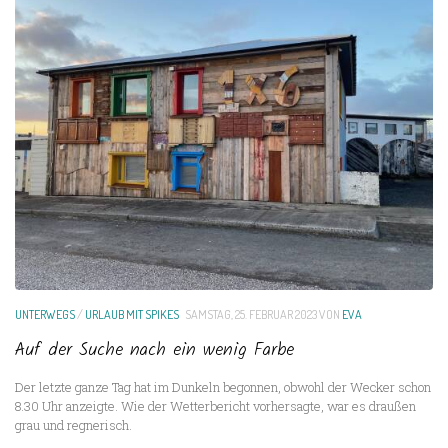
UNTERWEGS
/
URLAUB MIT SPIKES
SAMSTAG, 25. FEBRUAR 2023
VON
EVA
Auf der Suche nach ein wenig Farbe
Der letzte ganze Tag hat im Dunkeln begonnen, obwohl der Wecker schon
8.30 Uhr anzeigte. Wie der Wetterbericht vorhersagte, war es draußen
grau und regnerisch.