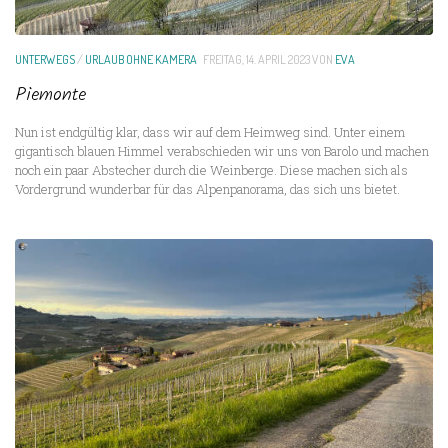
UNTERWEGS
/
URLAUB OHNE KAMERA
FREITAG, 14. APRIL 2023
VON
EVA
Piemonte
Nun ist endgültig klar, dass wir auf dem Heimweg sind. Unter einem
gigantisch blauen Himmel verabschieden wir uns von Barolo und machen
noch ein paar Abstecher durch die Weinberge. Diese machen sich als
Vordergrund wunderbar für das Alpenpanorama, das sich uns bietet.