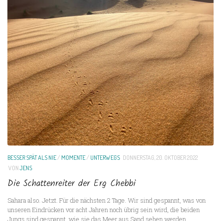
BESSER SPÄT ALS NIE
/
MOMENTE
/
UNTERWEGS
DONNERSTAG, 20. OKTOBER 2022
VON
JENS
Die Schattenreiter der Erg Chebbi
Sahara also. Jetzt. Für die nächsten 2 Tage. Wir sind gespannt, was von
unseren Eindrücken vor acht Jahren noch übrig sein wird, die beiden
Jungs sind gespannt, wie sie das Meer aus Sand sehen werden.