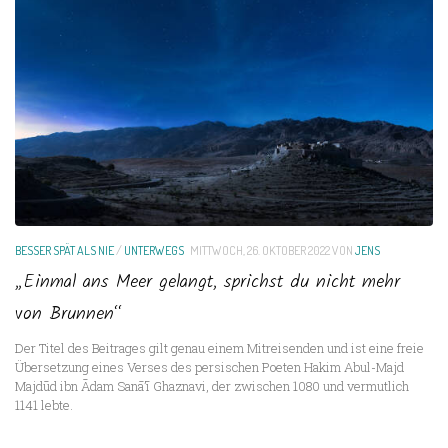
BESSER SPÄT ALS NIE
/
UNTERWEGS
MITTWOCH, 26. OKTOBER 2022
VON
JENS
„Einmal ans Meer gelangt, sprichst du nicht mehr
von Brunnen“
Der Titel des Beitrages gilt genau einem Mitreisenden und ist eine freie
Übersetzung eines Verses des persischen Poeten Hakim Abul-Majd
Majdūd ibn Ādam Sanā’ī Ghaznavi, der zwischen 1080 und vermutlich
1141 lebte.