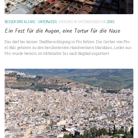
BESSER SPÄT ALS NIE
/
UNTERWEGS
DIENSTAG, 18. OKTOBER 2022
VON
JENS
Ein Fest für die Augen, eine Tortur für die Nase
Das darf bei keiner Stadtbesichtigung in Fès fehlen: Die Gerber von Fès
el-Bali gehören zu den berühmtesten Handwerkern Marokkos, Leder aus
Fès wurde bereits im Mittelalter bis nach Bagdad exportiert.