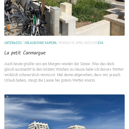
UNTERWEGS
/
URLAUB OHNE KAMERA
MONTAG, 10. APRIL 2023
VON
EVA
La petit Carmargue
Auch heute grüßte uns am Morgen wieder die Sonne. Was das doch
gleich ausmacht! In den letzten Wochen zu Hause habe ich dieses Wetter
wirklich schmerzlich vermisst. Mal davon abgesehen, dass wir ja auch
Urlaub haben, steigt die Laune bei gutem Wetter enorm.