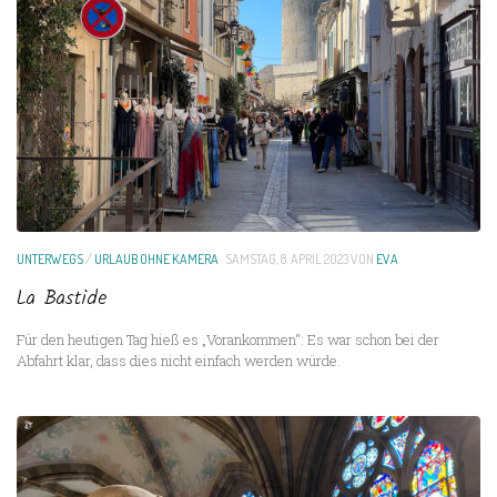
UNTERWEGS
/
URLAUB OHNE KAMERA
SAMSTAG, 8. APRIL 2023
VON
EVA
La Bastide
Für den heutigen Tag hieß es „Vorankommen“: Es war schon bei der
Abfahrt klar, dass dies nicht einfach werden würde.