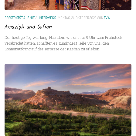
BESSER SPÄT ALS NIE
/
UNTERWEGS
MONTAG, 24. OKTOBER 2022
VON
EVA
Amazigh und Safran
Der heutige Tag war lang. Nachdem wir uns für 9 Uhr zum Frühstück
verabredet hatten, schafften es zumindest Teile von uns, den
Sonnenaufgang auf der Terrasse der Kasbah zu erleben.