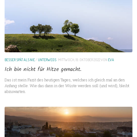
BESSER SPÄT ALS NIE
/
UNTERWEGS
MITTWOCH, 19. OKTOBER 2022
VON
EVA
Ich bin nicht für Hitze gemacht.
Das ist mein Fazit des heutigen Tages, welches ich gleich mal an den
Anfang stelle. Wie das dann in der Wüste werden soll (und wird), bleibt
abzuwarten.