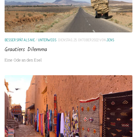
BESSER SPÄT ALS NIE
/
UNTERWEGS
DIENSTAG, 25. OKTOBER 2022
VON
JENS
Grautiers Dilemma
Eine Ode an den Esel