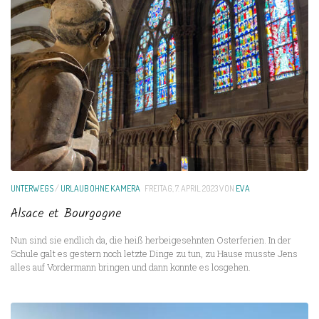
UNTERWEGS
/
URLAUB OHNE KAMERA
FREITAG, 7. APRIL 2023
VON
EVA
Alsace et Bourgogne
Nun sind sie endlich da, die heiß herbeigesehnten Osterferien. In der
Schule galt es gestern noch letzte Dinge zu tun, zu Hause musste Jens
alles auf Vordermann bringen und dann konnte es losgehen.