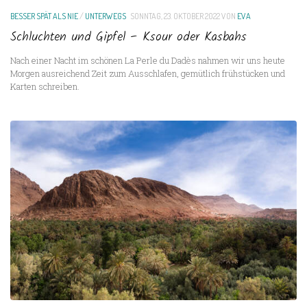
BESSER SPÄT ALS NIE
/
UNTERWEGS
SONNTAG, 23. OKTOBER 2022
VON
EVA
Schluchten und Gipfel – Ksour oder Kasbahs
Nach einer Nacht im schönen La Perle du Dadès nahmen wir uns heute
Morgen ausreichend Zeit zum Ausschlafen, gemütlich frühstücken und
Karten schreiben.