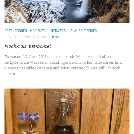
DESTINATIONEN
/
MOMENTE
/
UNTERWEGS
/
URLAUB MIT SPIKES
DIENSTAG, 21. FEBRUAR 2023
VON
JENS
Nochmals betrachtet
Es war am 10. April 2015 als ich das erste Mal hier unterhalb des
Kirkjufells am Wasserfall stand. Irgendwann vorher hatte ich ein Bild
dieses Ensembles gesehen und sofort wusste ich: Das will ich auch
sehen.