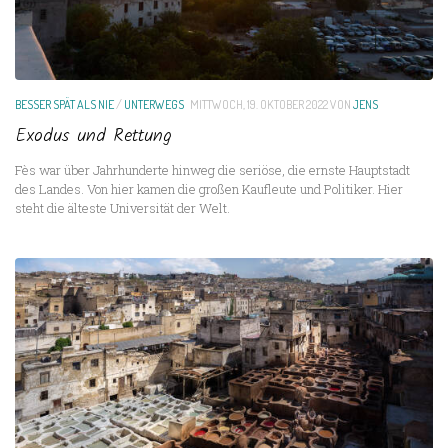
BESSER SPÄT ALS NIE
/
UNTERWEGS
MITTWOCH, 19. OKTOBER 2022
VON
JENS
Exodus und Rettung
Fès war über Jahrhunderte hinweg die seriöse, die ernste Hauptstadt
des Landes. Von hier kamen die großen Kaufleute und Politiker. Hier
steht die älteste Universität der Welt.