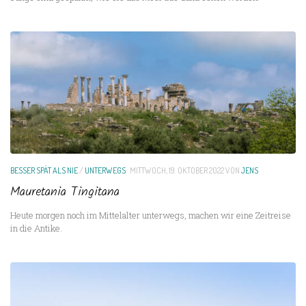
BESSER SPÄT ALS NIE
/
UNTERWEGS
MITTWOCH, 19. OKTOBER 2022
VON
JENS
Mauretania Tingitana
Heute morgen noch im Mittelalter unterwegs, machen wir eine Zeitreise
in die Antike.