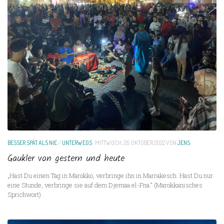
BESSER SPÄT ALS NIE
/
UNTERWEGS
MITTWOCH, 26. OKTOBER 2022
VON
JENS
Gaukler von gestern und heute
„Hast Du einen Tag in Marokko, verbringe ihn in Marrakesch. Hast Du nur
eine Stunde, verbringe sie auf dem Djemaa el-Fna.“ (Marokkanisches
Sprichwort)