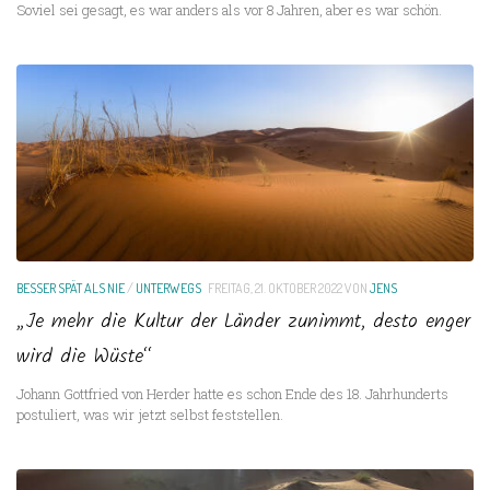
Soviel sei gesagt, es war anders als vor 8 Jahren, aber es war schön.
BESSER SPÄT ALS NIE
/
UNTERWEGS
FREITAG, 21. OKTOBER 2022
VON
JENS
„Je mehr die Kultur der Länder zunimmt, desto enger
wird die Wüste“
Johann Gottfried von Herder hatte es schon Ende des 18. Jahrhunderts
postuliert, was wir jetzt selbst feststellen.