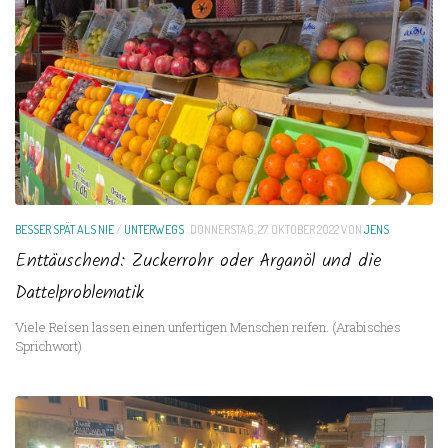
BESSER SPÄT ALS NIE
/
UNTERWEGS
DONNERSTAG, 27. OKTOBER 2022
VON
JENS
Enttäuschend: Zuckerrohr oder Arganöl und die
Dattelproblematik
Viele Reisen lassen einen unfertigen Menschen reifen. (Arabisches
Sprichwort)