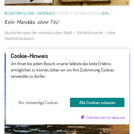
BESSER SPÄT ALS NIE
/
UNTERWEGS
MONTAG, 17. OKTOBER 2022
VON
JENS
Kein Marokko ohne Fès!
Musterbeispiel der orientalischen Stadt – Weltkulturerbe – hohe
Handwerkskunst.
Cookie-Hinweis
Um Ihnen bei jedem Besuch unserer Website das beste Erlebnis
ermöglichen zu können, bitten wir um Ihre Zustimmung Cookies
verwenden zu dürfen.
Nur notwendige Cookies
Alle Cookies zulassen
Cookiebanner von
App bis Web