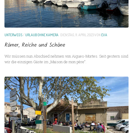
UNTERWEGS
/
URLAUB OHNE KAMERA
DIENSTAG, 11. APRIL 2023
VON
EVA
Römer, Reiche und Schöne
Wir müssen nun Abschied nehmen von Aigues-Mortes. Seit gestern sind
wir die einzigen Gäste im „Maison de mon père“.