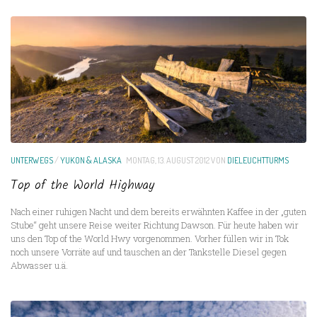
UNTERWEGS
/
YUKON & ALASKA
MONTAG, 13. AUGUST 2012
VON
DIELEUCHTTURMS
Top of the World Highway
Nach einer ruhigen Nacht und dem bereits erwähnten Kaffee in der „guten
Stube“ geht unsere Reise weiter Richtung Dawson. Für heute haben wir
uns den Top of the World Hwy vorgenommen. Vorher füllen wir in Tok
noch unsere Vorräte auf und tauschen an der Tankstelle Diesel gegen
Abwasser u.ä.