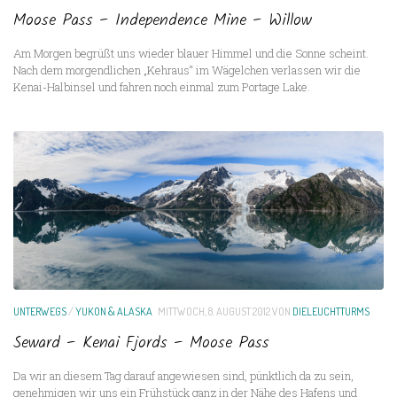
Moose Pass – Independence Mine – Willow
Am Morgen begrüßt uns wieder blauer Himmel und die Sonne scheint.
Nach dem morgendlichen „Kehraus“ im Wägelchen verlassen wir die
Kenai-Halbinsel und fahren noch einmal zum Portage Lake.
UNTERWEGS
/
YUKON & ALASKA
MITTWOCH, 8. AUGUST 2012
VON
DIELEUCHTTURMS
Seward – Kenai Fjords – Moose Pass
Da wir an diesem Tag darauf angewiesen sind, pünktlich da zu sein,
genehmigen wir uns ein Frühstück ganz in der Nähe des Hafens und