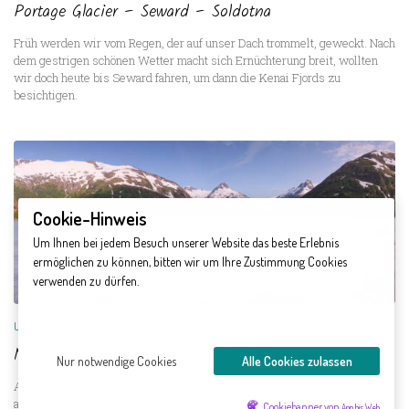
Portage Glacier – Seward – Soldotna
Früh werden wir vom Regen, der auf unser Dach trommelt, geweckt. Nach
dem gestrigen schönen Wetter macht sich Ernüchterung breit, wollten
wir doch heute bis Seward fahren, um dann die Kenai Fjords zu
besichtigen.
Cookie-Hinweis
Um Ihnen bei jedem Besuch unserer Website das beste Erlebnis
ermöglichen zu können, bitten wir um Ihre Zustimmung Cookies
verwenden zu dürfen.
UNTERWEGS
/
YUKON & ALASKA
FREITAG, 3. AUGUST 2012
VON
DIELEUCHTTURMS
Matanuska Glacier – Portage Glacier
Nur notwendige Cookies
Alle Cookies zulassen
Als wir früh munter werden, sieht das Wetter schon viel besser aus als
am gestrigen Abend. Wir können zwar nicht von strahlendem
Cookiebanner von
App bis Web