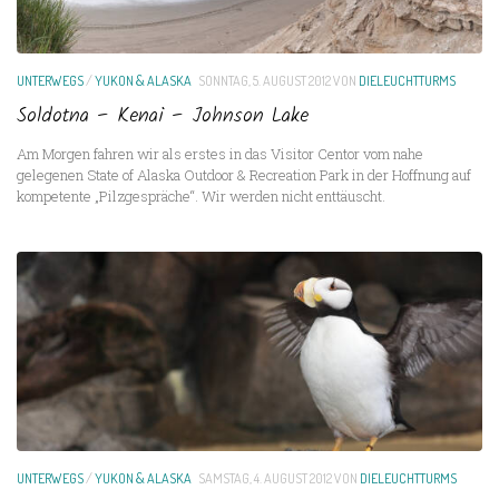
UNTERWEGS
/
YUKON & ALASKA
SONNTAG, 5. AUGUST 2012
VON
DIELEUCHTTURMS
Soldotna – Kenai – Johnson Lake
Am Morgen fahren wir als erstes in das Visitor Centor vom nahe
gelegenen State of Alaska Outdoor & Recreation Park in der Hoffnung auf
kompetente „Pilzgespräche“. Wir werden nicht enttäuscht.
UNTERWEGS
/
YUKON & ALASKA
SAMSTAG, 4. AUGUST 2012
VON
DIELEUCHTTURMS