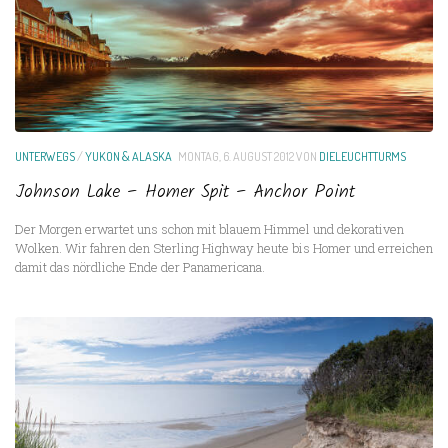
UNTERWEGS
/
YUKON & ALASKA
MONTAG, 6. AUGUST 2012
VON
DIELEUCHTTURMS
Johnson Lake – Homer Spit – Anchor Point
Der Morgen erwartet uns schon mit blauem Himmel und dekorativen
Wolken. Wir fahren den Sterling Highway heute bis Homer und erreichen
damit das nördliche Ende der Panamericana.