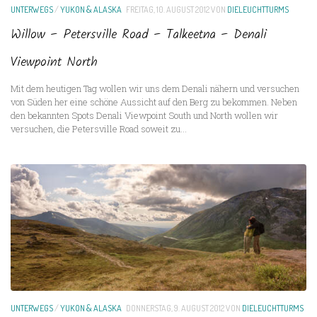
UNTERWEGS
/
YUKON & ALASKA
FREITAG, 10. AUGUST 2012
VON
DIELEUCHTTURMS
Willow – Petersville Road – Talkeetna – Denali
Viewpoint North
Mit dem heutigen Tag wollen wir uns dem Denali nähern und versuchen
von Süden her eine schöne Aussicht auf den Berg zu bekommen. Neben
den bekannten Spots Denali Viewpoint South und North wollen wir
versuchen, die Petersville Road soweit zu...
UNTERWEGS
/
YUKON & ALASKA
DONNERSTAG, 9. AUGUST 2012
VON
DIELEUCHTTURMS