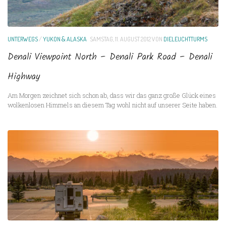
UNTERWEGS
/
YUKON & ALASKA
SAMSTAG, 11. AUGUST 2012
VON
DIELEUCHTTURMS
Denali Viewpoint North – Denali Park Road – Denali
Highway
Am Morgen zeichnet sich schon ab, dass wir das ganz große Glück eines
wolkenlosen Himmels an diesem Tag wohl nicht auf unserer Seite haben.