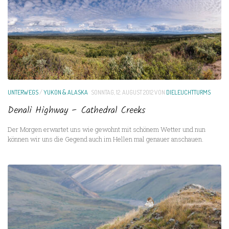
UNTERWEGS
/
YUKON & ALASKA
SONNTAG, 12. AUGUST 2012
VON
DIELEUCHTTURMS
Denali Highway – Cathedral Creeks
Der Morgen erwartet uns wie gewohnt mit schönem Wetter und nun
können wir uns die Gegend auch im Hellen mal genauer anschauen.