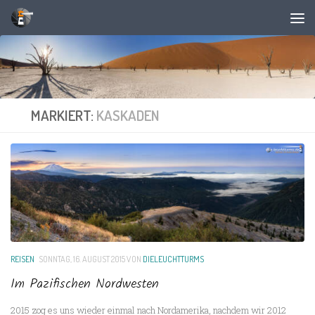
Unter dem Inhalt
MARKIERT:
KASKADEN
REISEN
SONNTAG, 16. AUGUST 2015
VON
DIELEUCHTTURMS
Im Pazifischen Nordwesten
2015 zog es uns wieder einmal nach Nordamerika, nachdem wir 2012