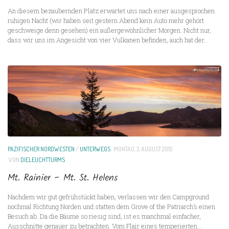
An diesem bezaubernden Platz erwartet uns nach einer ausgesprochen
ruhigen Nacht (wir haben seit gestern Abend kein Auto mehr gehört
geschweige denn gesehen) ein außergewöhnlicher Morgen. Nicht nur,
dass wir uns im Angesicht von vier Vulkanen befinden, auch hat der...
PAZIFISCHER NORDWESTEN
/
UNTERWEGS
MONTAG, 3. AUGUST 2015
VON
DIELEUCHTTURMS
Mt. Rainier – Mt. St. Helens
Nachdem wir gut gefrühstückt haben, verlassen wir den Campground
nochmal Richtung Norden und statten dem Grove of the Patriarch’s einen
Besuch ab. Da die Bäume so riesig sind, ist es manchmal einfacher,
Ausschnitte genauer zu betrachten. Vom Flair eines temperierten...