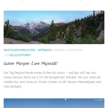
PAZIFISCHER NORDWESTEN
/
UNTERWEGS
SONNTAG, 2. AUGUST 2015
VON
DIELEUCHTTURMS
Guten Morgen Eure Majestät!
Der Tag beginnt heute etwas früher als sonst – und das will bei uns
etwas heißen! Noch vor 3.00 Uhr klingelt der Wecker. Vor uns steht die
Anfahrt bis zum Sunrise Visitor Center im Mt. Rainier Nationalpark und
vom dortigen...