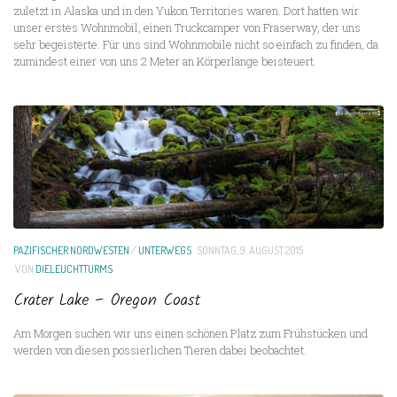
zuletzt in Alaska und in den Yukon Territories waren. Dort hatten wir
unser erstes Wohnmobil, einen Truckcamper von Fraserway, der uns
sehr begeisterte. Für uns sind Wohnmobile nicht so einfach zu finden, da
zumindest einer von uns 2 Meter an Körperlänge beisteuert.
PAZIFISCHER NORDWESTEN
/
UNTERWEGS
SONNTAG, 9. AUGUST 2015
VON
DIELEUCHTTURMS
Crater Lake – Oregon Coast
Am Morgen suchen wir uns einen schönen Platz zum Frühstücken und
werden von diesen possierlichen Tieren dabei beobachtet.