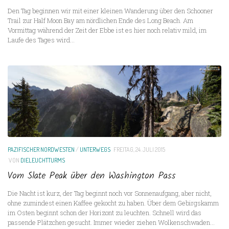
Den Tag beginnen wir mit einer kleinen Wanderung über den Schooner
Trail zur Half Moon Bay am nördlichen Ende des Long Beach. Am
Vormittag während der Zeit der Ebbe ist es hier noch relativ mild, im
Laufe des Tages wird...
PAZIFISCHER NORDWESTEN
/
UNTERWEGS
FREITAG, 24. JULI 2015
VON
DIELEUCHTTURMS
Vom Slate Peak über den Washington Pass
Die Nacht ist kurz, der Tag beginnt noch vor Sonnenaufgang, aber nicht,
ohne zumindest einen Kaffee gekocht zu haben. Über dem Gebirgskamm
im Osten beginnt schon der Horizont zu leuchten. Schnell wird das
passende Plätzchen gesucht. Immer wieder ziehen Wolkenschwaden...