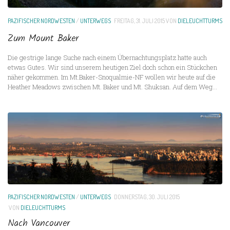
PAZIFISCHER NORDWESTEN
/
UNTERWEGS
FREITAG, 31. JULI 2015
VON
DIELEUCHTTURMS
Zum Mount Baker
Die gestrige lange Suche nach einem Übernachtungsplatz hatte auch
etwas Gutes. Wir sind unserem heutigen Ziel doch schon ein Stückchen
näher gekommen. Im Mt.Baker-Snoqualmie-NF wollen wir heute auf die
Heather Meadows zwischen Mt. Baker und Mt. Shuksan. Auf dem Weg...
PAZIFISCHER NORDWESTEN
/
UNTERWEGS
DONNERSTAG, 30. JULI 2015
VON
DIELEUCHTTURMS
Nach Vancouver