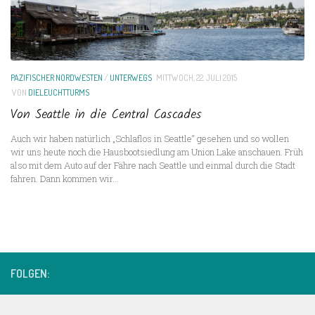
PAZIFISCHER NORDWESTEN
/
UNTERWEGS
MITTWOCH, 22. JULI 2015
VON
DIELEUCHTTURMS
Von Seattle in die Central Cascades
Auch wir haben natürlich „Schlaflos in Seattle“ gesehen und so wollen
wir uns heute noch die Hausbootsiedlung am Union Lake anschauen. Früh
also mit dem Auto auf der Fähre nach Seattle und einmal durch die Stadt
fahren. Dann kommen wir...
FOLGEN: