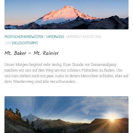
PAZIFISCHER NORDWESTEN
/
UNTERWEGS
SAMSTAG, 1. AUGUST 2015
VON
DIELEUCHTTURMS
Mt. Baker – Mt. Rainier
Unser Morgen beginnt sehr zeitig. Eine Stunde vor Sonnenaufgang
machen wir uns auf den Weg um ein schönes Plätzchen zu finden. Um
uns rum stehen noch ein paar Autos in denen Menschen schlafen, aber auf
dem Wanderweg sind alle verschwunden....