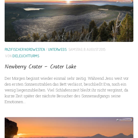
PAZIFISCHER NORDWESTEN
/
UNTERWEGS
SAMSTAG, 8. AUGUST 2015
VON
DIELEUCHTTURMS
Newberry Crater – Crater Lake
Der Morgen beginnt wieder einmal sehr zeitig. Während Jens weit vor
den ersten Sonnenstrahlen das Bett verlässt, beschließt Eva, noch ein
wenig liegenzubleiben. Viel Schlafenszeit bleibt ihr nicht vergönnt, da
kurze Zeit später der nächste Besucher des Sonnenaufgangs seine
Emotionen...