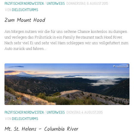
PAZIFISCHER NORDWESTEN
/
UNTERWEGS
DONNERSTAG, 6. AUGUST 2015
VON
DIELEUCHTTURMS
Zum Mount Hood
Am Morgen nutzen wir die für uns seltene Chance kostenlos zu dumpen
und verlegen das Frühstück in ein Family Restaurant nach Hood River.
Nach sehr viel Ei und sehr viel Ham schleppen wir uns vollgefuttert zum
Auto zurück und fahren...
PAZIFISCHER NORDWESTEN
/
UNTERWEGS
DIENSTAG, 4. AUGUST 2015
VON
DIELEUCHTTURMS
Mt. St. Helens – Columbia River