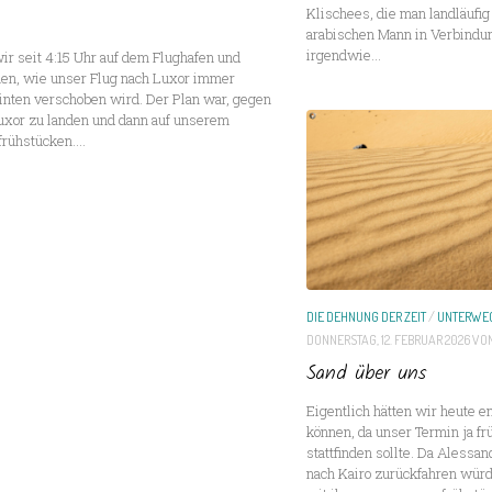
Klischees, die man landläufi
arabischen Mann in Verbindung
irgendwie...
wir seit 4:15 Uhr auf dem Flughafen und
en, wie unser Flug nach Luxor immer
inten verschoben wird. Der Plan war, gegen
Luxor zu landen und dann auf unserem
rühstücken....
DIE DEHNUNG DER ZEIT
/
UNTERWE
DONNERSTAG, 12. FEBRUAR 2026
VO
Sand über uns
Eigentlich hätten wir heute e
können, da unser Termin ja f
stattfinden sollte. Da Alessa
nach Kairo zurückfahren würd