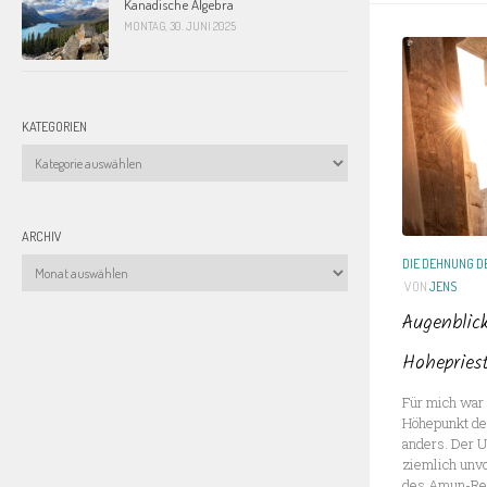
Kanadische Algebra
MONTAG, 30. JUNI 2025
KATEGORIEN
Kategorien
ARCHIV
DIE DEHNUNG DE
Archiv
VON
JENS
Augenblick
Hohepries
Für mich war 
Höhepunkt de
anders. Der U
ziemlich unv
des Amun-Re b