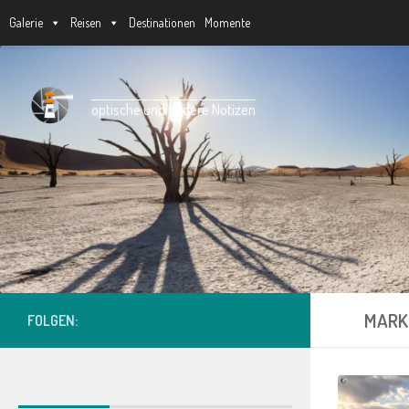
Galerie
Reisen
Destinationen
Momente
Unter dem Inhalt
optische und andere Notizen
MARK
FOLGEN: