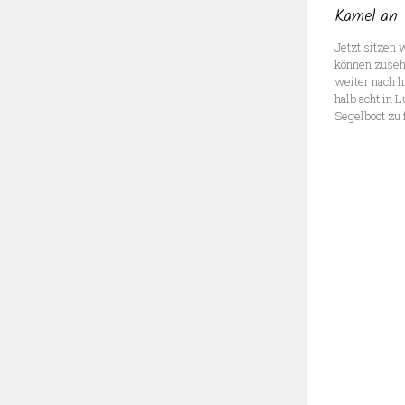
Kamel an
Jetzt sitzen 
können zuseh
weiter nach h
halb acht in 
Segelboot zu f