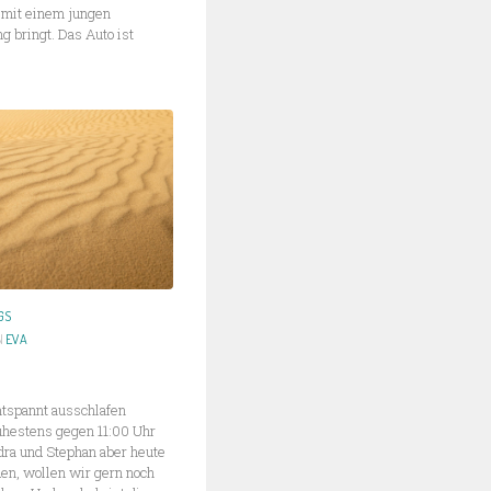
g mit einem jungen
 bringt. Das Auto ist
GS
N
EVA
ntspannt ausschlafen
rühestens gegen 11:00 Uhr
ndra und Stephan aber heute
en, wollen wir gern noch