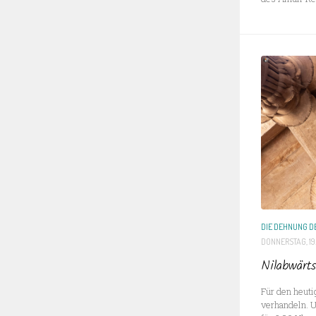
DIE DEHNUNG DE
DONNERSTAG, 19
Nilabwärt
Für den heut
verhandeln. U