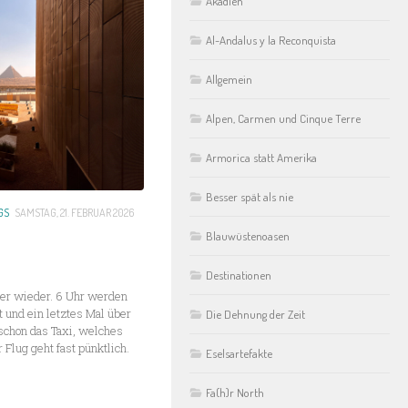
Akadien
Al-Andalus y la Reconquista
Allgemein
Alpen, Carmen und Cinque Terre
Armorica statt Amerika
Besser spät als nie
GS
SAMSTAG, 21. FEBRUAR 2026
Blauwüstenoasen
Destinationen
ker wieder. 6 Uhr werden
 und ein letztes Mal über
Die Dehnung der Zeit
 schon das Taxi, welches
 Flug geht fast pünktlich.
Eselsartefakte
Fa(h)r North