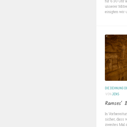
für 6:30 Uhr 
unserer Mitre
einigten wir 
DIE DEHNUNG DE
VON
JENS
Ramses‘ 
In Vorbereitu
sicher, dass 
zweites Mal a