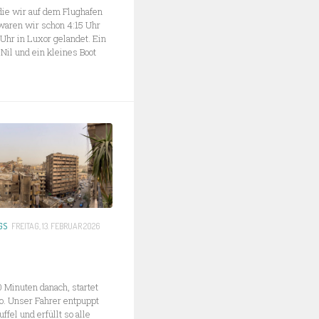
die wir auf dem Flughafen
waren wir schon 4:15 Uhr
 Uhr in Luxor gelandet. Ein
Nil und ein kleines Boot
GS
FREITAG, 13. FEBRUAR 2026
 Minuten danach, startet
o. Unser Fahrer entpuppt
fel und erfüllt so alle