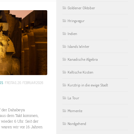
Goldener Oktober
Hringvegur
Indien
Islands Winter
Kanadische Algebra
Keltische Küsten
GS
FREITAG, 20. FEBRUAR 2026
Kurztrip in die ewige Stadt
La Tour
uf der Dahabeya
Momente
t aus dem Takt kommen,
 wieder 6 Uhr. Seit der
Nordgehend
r waren wir vor 16 Jahren