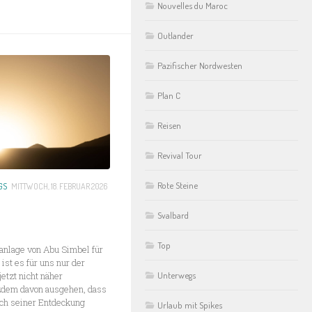
Nouvelles du Maroc
Outlander
Pazifischer Nordwesten
Plan C
Reisen
Revival Tour
Rote Steine
GS
MITTWOCH, 18. FEBRUAR 2026
Svalbard
Top
anlage von Abu Simbel für
ist es für uns nur der
Unterwegs
jetzt nicht näher
tzdem davon ausgehen, dass
ch seiner Entdeckung
Urlaub mit Spikes