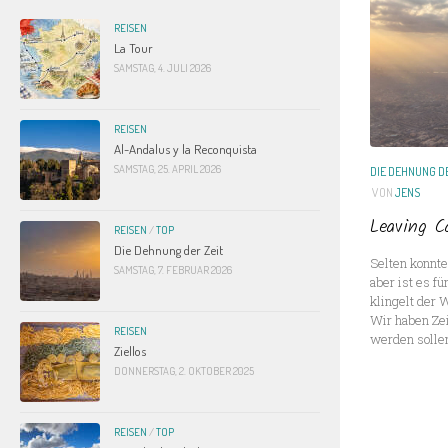
REISEN
La Tour
SAMSTAG, 4. JULI 2026
REISEN
Al-Andalus y la Reconquista
SAMSTAG, 25. APRIL 2026
DIE DEHNUNG DE
VON
JENS
Leaving C
REISEN
/
TOP
Die Dehnung der Zeit
Selten konnte
SAMSTAG, 7. FEBRUAR 2026
aber ist es fü
klingelt der W
Wir haben Zei
REISEN
werden sollen.
Ziellos
DONNERSTAG, 2. OKTOBER 2025
REISEN
/
TOP