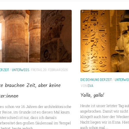
R ZEIT
/
UNTERWEGS
FREITAG, 20. FEBRUAR 2026
DIE DEHNUNG DER ZEIT
/
UNTERWE
e brauchen Zeit, aber keine
VON
EVA
Yalla, yalla!
ter:innen
Heute ist unser letzter Tag a
es schon vor 16 Jahren der architektonische
angebrochen. Damit wir nich
r Reise, im Grunde ist es dieses Mal kaum
klingelt auch hier der Wecker
nterschied ist nur, dass ich damals
Nacht liegen wir in Esna. Hie
orbereitet den großen Säulensaal im Tempel
auch schon mal,...
etrat, heute jedoch...