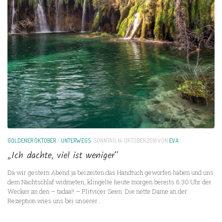
GOLDENER OKTOBER
/
UNTERWEGS
SONNTAG, 14. OKTOBER 2018
VON
EVA
„Ich dachte, viel ist weniger“
Da wir gestern Abend ja beizeiten das Handtuch geworfen haben und uns
dem Nachtschlaf widmeten, klingelte heute morgen bereits 6.30 Uhr der
Wecker an den – tadaa!! – Plitvicer Seen. Die nette Dame an der
Rezeption wies uns bei unserer...