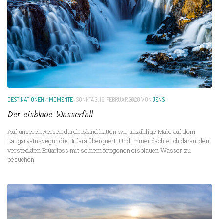
DESTINATIONEN
/
MOMENTE
SONNTAG, 16. FEBRUAR 2020
VON
JENS
Der eisblaue Wasserfall
Auf unseren Reisen durch Island hatten wir unzählige Male auf dem
Laugarvatnsvegur die Brúará überquert. Und immer dachte ich daran, den
versteckten Brúarfoss mit seinem fotogenen eisblauen Wasser zu
besuchen.