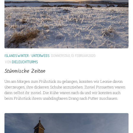
ISLANDS WINTER
/
UNTERWEGS
DONNERSTAG, 13. FEBRUAR 2020
VON
DIELEUCHTTURMS
Stürmische Zeiten
Um am Morgen zum Frühstück zu gelangen, konnten wir Leonie davon
überzeugen, ihre dickeren Schuhe anzuziehen. Zuviel Pirouetten waren
dann selbst ihr zuviel. Die Kühe waren nach da und wir konnten auch
beim Frühstück ihrem unabdingbaren Drang nach Futter zuschauen.