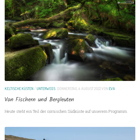
KELTISCHE KÜSTEN
/
UNTERWEGS
DONNERSTAG, 4. AUGUST 2022
VON
EVA
Von Fischern und Bergleuten
Heute steht ein Teil der cornischen Südküste auf unserem Programm.