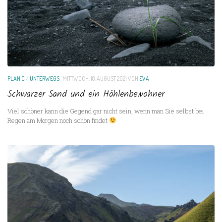
PLAN C
/
UNTERWEGS
MITTWOCH, 18. AUGUST 2021
VON
EVA
Schwarzer Sand und ein Höhlenbewohner
Viel schöner kann die Gegend gar nicht sein, wenn man Sie selbst bei
Regen am Morgen noch schön findet