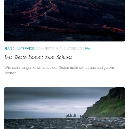
PLAN C
/
UNTERWEGS
DONNERSTAG, 19. AUGUST 2021
VON
EVA
Das Beste kommt zum Schluss
Wie schon angemerkt, hat es der Süden nicht so mit uns und gutem
Wetter.