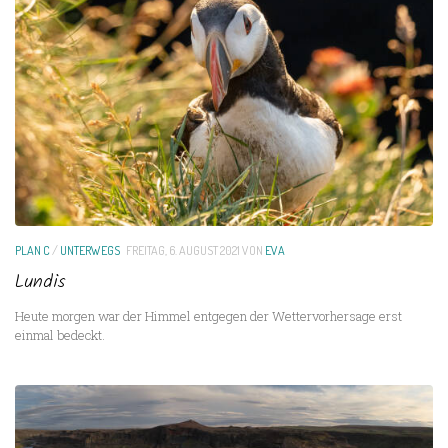
PLAN C
/
UNTERWEGS
FREITAG, 6. AUGUST 2021
VON
EVA
Lundis
Heute morgen war der Himmel entgegen der Wettervorhersage erst
einmal bedeckt.