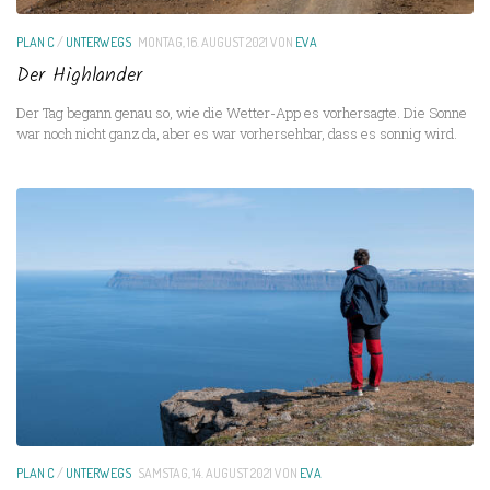
PLAN C
/
UNTERWEGS
MONTAG, 16. AUGUST 2021
VON
EVA
Der Highlander
Der Tag begann genau so, wie die Wetter-App es vorhersagte. Die Sonne
war noch nicht ganz da, aber es war vorhersehbar, dass es sonnig wird.
PLAN C
/
UNTERWEGS
SAMSTAG, 14. AUGUST 2021
VON
EVA