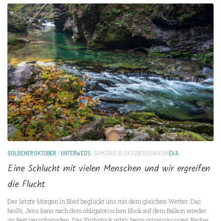
GOLDENER OKTOBER
/
UNTERWEGS
SAMSTAG, 13. OKTOBER 2018
VON
EVA
Eine Schlucht mit vielen Menschen und wir ergreifen
die Flucht
Der letzte Morgen in Bled beglückt uns mit dem gleichen Wetter. Das
heißt, Jens kann nach dem obligatorischen Blick auf dem Balkon wieder
im Bett verschwinden. Das Frühstück gibt’s beim ortsansässigen Bäcker