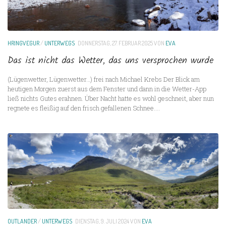
HRINGVEGUR
/
UNTERWEGS
DONNERSTAG, 27. FEBRUAR 2025
VON
EVA
Das ist nicht das Wetter, das uns versprochen wurde
(Lügenwetter, Lügenwetter…) frei nach Michael Krebs Der Blick am
heutigen Morgen zuerst aus dem Fenster und dann in die Wetter-App
ließ nichts Gutes erahnen. Über Nacht hatte es wohl geschneit, aber nun
regnete es fleißig auf den frisch gefallenen Schnee....
OUTLANDER
/
UNTERWEGS
DIENSTAG, 9. JULI 2024
VON
EVA