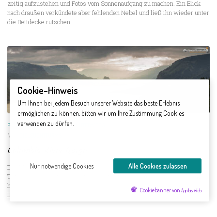
zeitig aufzustehen und Fotos vom Sonnenaufgang zu machen. Ein Blick
nach draußen verkündete aber fehlenden Nebel und ließ ihn wieder unter
die Bettdecke rutschen.
Cookie-Hinweis
Um Ihnen bei jedem Besuch unserer Website das beste Erlebnis
ermöglichen zu können, bitten wir um Ihre Zustimmung Cookies
verwenden zu dürfen.
PAZIFISCHER NORDWESTEN
/
UNTERWEGS
MITTWOCH, 5. AUGUST 2015
VON
DIELEUCHTTURMS
Columbia River Gorge
Nur notwendige Cookies
Alle Cookies zulassen
Der Morgen zeigt sich etwas wolkenverhangen, was sich im Laufe des
Tages aber geben wird. Gestern freuten wir uns noch über diese Wolken,
heute wollen wir eigentlich viel Zeit in der Nähe von Wasser verbringen.
Cookiebanner von
App bis Web
Da kann es ruhig etwas...