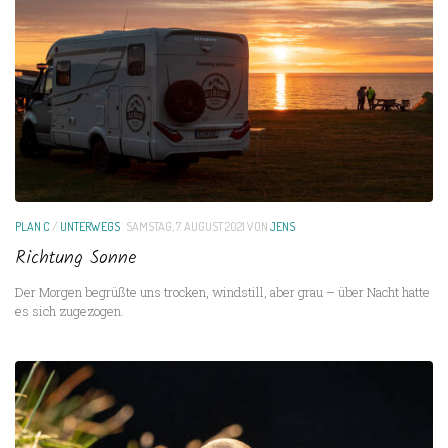
PLAN C
/
UNTERWEGS
SAMSTAG, 7. AUGUST 2021
VON
JENS
Richtung Sonne
Der Morgen begrüßte uns trocken, windstill, aber grau – über Nacht hatte
es sich zugezogen.