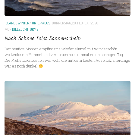
ISLANDS WINTER
/
UNTERWEGS
DONNERSTAG, 20. FEBRUAR 2020
VON
DIELEUCHTTURMS
Nach Schnee folgt Sonnenschein
Der heutige Morgen empfing uns wieder einmal mit wunderschön
wolkenlosem Himmel und versprach noch einmal einen sonnigen Tag.
Die Frühstückslocation war wohl die mit dem besten Ausblick, allerdings
war es noch dunkel