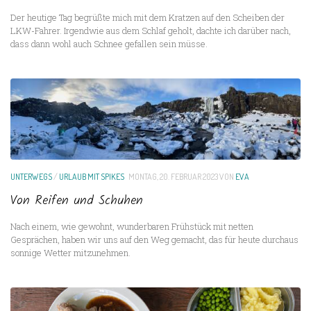
Der heutige Tag begrüßte mich mit dem Kratzen auf den Scheiben der
LKW-Fahrer. Irgendwie aus dem Schlaf geholt, dachte ich darüber nach,
dass dann wohl auch Schnee gefallen sein müsse.
UNTERWEGS
/
URLAUB MIT SPIKES
MONTAG, 20. FEBRUAR 2023
VON
EVA
Von Reifen und Schuhen
Nach einem, wie gewohnt, wunderbaren Frühstück mit netten
Gesprächen, haben wir uns auf den Weg gemacht, das für heute durchaus
sonnige Wetter mitzunehmen.