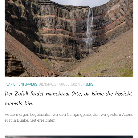
PLAN C
/
UNTERWEGS
DIENSTAG, 24. AUGUST 2021
VON
JENS
Der Zufall findet manchmal Orte, da käme die Absicht
niemals hin.
Heute morgen begutachten wir den Campingplatz, den wir gestern Abend
erst in Dunkelheit erreichten.