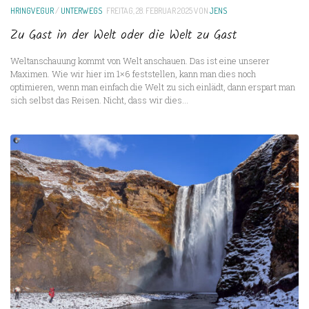
HRINGVEGUR
/
UNTERWEGS
FREITAG, 28. FEBRUAR 2025
VON
JENS
Zu Gast in der Welt oder die Welt zu Gast
Weltanschauung kommt von Welt anschauen. Das ist eine unserer
Maximen. Wie wir hier im 1×6 feststellen, kann man dies noch
optimieren, wenn man einfach die Welt zu sich einlädt, dann erspart man
sich selbst das Reisen. Nicht, dass wir dies...