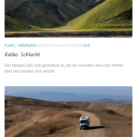
PLAN C
/
UNTERWEGS
DIENSTAG, 17. AUGUST 2021
VON
EVA
Katlas Schlucht
Der Morgen ließ sich gemütlich an, da wir wussten, dass das Wetter
eher bescheiden sein würde.