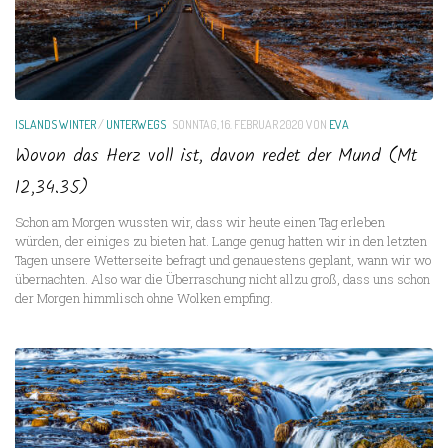
ISLANDS WINTER
/
UNTERWEGS
SONNTAG, 16. FEBRUAR 2020
VON
EVA
Wovon das Herz voll ist, davon redet der Mund (Mt
12,34.35)
Schon am Morgen wussten wir, dass wir heute einen Tag erleben
würden, der einiges zu bieten hat. Lange genug hatten wir in den letzten
Tagen unsere Wetterseite befragt und genauestens geplant, wann wir wo
übernachten. Also war die Überraschung nicht allzu groß, dass uns schon
der Morgen himmlisch ohne Wolken empfing.