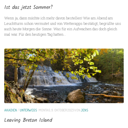
Ist das jetzt Sommer?
Wenn ja, dann möchte ich mehr davon bestellen! Wie am Abend am
Leuchtturm schon vermutet und von Wetterapps bestätigt, begrüßte uns
auch heute Morgen die Sonne. Was für ein Aufwachen das doch gleich
mal war. Für den heutigen Tag hatten...
AKADIEN
/
UNTERWEGS
MONTAG, 9. OKTOBER 2023
VON
JENS
Leaving Breton Island