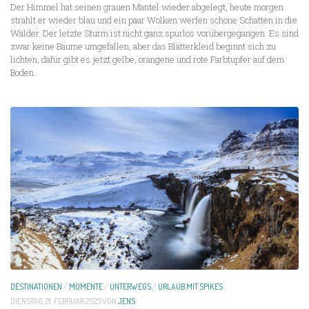
Der Himmel hat seinen grauen Mantel wieder abgelegt, heute morgen
strahlt er wieder blau und ein paar Wolken werfen schöne Schatten in die
Wälder. Der letzte Sturm ist nicht ganz spurlos vorübergegangen. Es sind
zwar keine Bäume umgefallen, aber das Blätterkleid beginnt sich zu
lichten, dafür gibt es jetzt gelbe, orangene und rote Farbtupfer auf dem
Boden.
DESTINATIONEN
/
MOMENTE
/
UNTERWEGS
/
URLAUB MIT SPIKES
DIENSTAG, 21. FEBRUAR 2023
VON
JENS