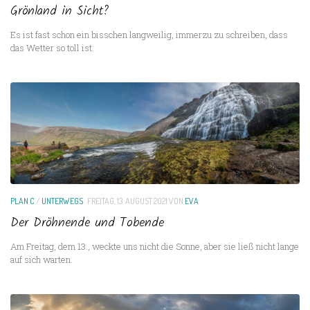
Grönland in Sicht?
Es ist fast schon ein bisschen langweilig, immerzu zu schreiben, dass
das Wetter so toll ist.
PLAN C
/
UNTERWEGS
FREITAG, 13. AUGUST 2021
VON
EVA
Der Dröhnende und Tobende
Am Freitag, dem 13., weckte uns nicht die Sonne, aber sie ließ nicht lange
auf sich warten.