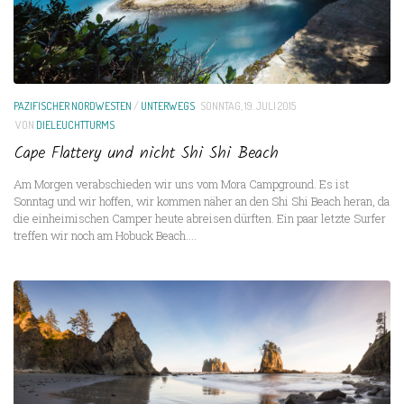
PAZIFISCHER NORDWESTEN
/
UNTERWEGS
SONNTAG, 19. JULI 2015
VON
DIELEUCHTTURMS
Cape Flattery und nicht Shi Shi Beach
Am Morgen verabschieden wir uns vom Mora Campground. Es ist
Sonntag und wir hoffen, wir kommen näher an den Shi Shi Beach heran, da
die einheimischen Camper heute abreisen dürften. Ein paar letzte Surfer
treffen wir noch am Hobuck Beach....