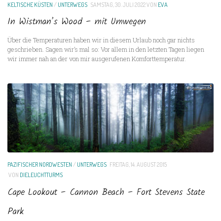
KELTISCHE KÜSTEN
/
UNTERWEGS
SAMSTAG, 30. JULI 2022
VON
EVA
In Wistman’s Wood – mit Umwegen
Über die Temperaturen haben wir in diesem Urlaub noch gar nichts
geschrieben. Sagen wir’s mal so: Vor allem in den letzten Tagen liegen
wir immer nah an der von mir ausgerufenen Komforttemperatur.
PAZIFISCHER NORDWESTEN
/
UNTERWEGS
FREITAG, 14. AUGUST 2015
VON
DIELEUCHTTURMS
Cape Lookout – Cannon Beach – Fort Stevens State
Park