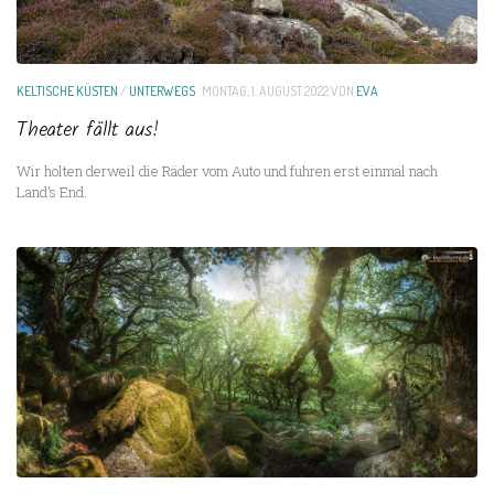
KELTISCHE KÜSTEN
/
UNTERWEGS
MONTAG, 1. AUGUST 2022
VON
EVA
Theater fällt aus!
Wir holten derweil die Räder vom Auto und fuhren erst einmal nach
Land’s End.