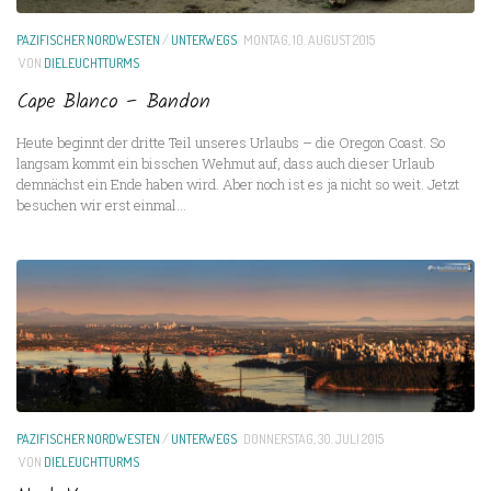
PAZIFISCHER NORDWESTEN
/
UNTERWEGS
MONTAG, 10. AUGUST 2015
VON
DIELEUCHTTURMS
Cape Blanco – Bandon
Heute beginnt der dritte Teil unseres Urlaubs – die Oregon Coast. So
langsam kommt ein bisschen Wehmut auf, dass auch dieser Urlaub
demnächst ein Ende haben wird. Aber noch ist es ja nicht so weit. Jetzt
besuchen wir erst einmal...
PAZIFISCHER NORDWESTEN
/
UNTERWEGS
DONNERSTAG, 30. JULI 2015
VON
DIELEUCHTTURMS