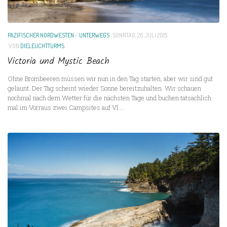
PAZIFISCHER NORDWESTEN
/
UNTERWEGS
SONNTAG, 26. JULI 2015
VON
DIELEUCHTTURMS
Victoria und Mystic Beach
Ohne Brombeeren müssen wir nun in den Tag starten, aber wir sind gut
gelaunt. Der Tag scheint wieder Sonne bereitzuhalten. Wir schauen
nochmal nach dem Wetter für die nächsten Tage und buchen tatsächlich
mal im Vorraus zwei Campsites auf VI....