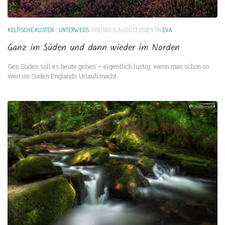
KELTISCHE KÜSTEN
/
UNTERWEGS
FREITAG, 5. AUGUST 2022
VON
EVA
Ganz im Süden und dann wieder im Norden
Gen Süden soll es heute gehen – eigentlich lustig, wenn man schon so
weit im Süden Englands Urlaub macht.