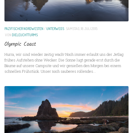
PAZIFISCHER NORDWESTEN
/
UNTERWEGS
SAMSTAG, 18. JULI 2015
VON
DIELEUCHTTURMS
Olympic Coast
Hurra, wir sind wieder zeitig wach! Noch immer erlaubt uns der Jetlag
frühes Aufstehen ohne Wecker. Die Sonne lugt gerade erst durch die
Bäume auf unsere Campsite und wir genießen den Morgen bei einem
schnellen Frühstück. Unser noch sauberes rollendes...