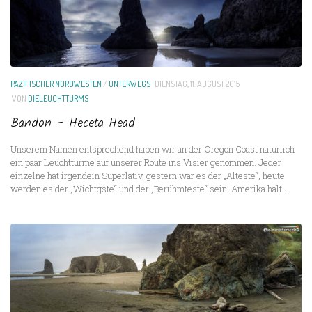
PAZIFISCHER NORDWESTEN
/
UNTERWEGS
DIENSTAG, 11. AUGUST 2015
VON
DIELEUCHTTURMS
Bandon – Heceta Head
Unserem Namen entsprechend haben wir an der Oregon Coast natürlich
ein paar Leuchttürme auf unserer Route ins Visier genommen. Jeder
einzelne hat irgendein Superlativ, gestern war es der „Älteste“, heute
werden es der „Wichtgste“ und der „Berühmteste“ sein. Amerika halt!...