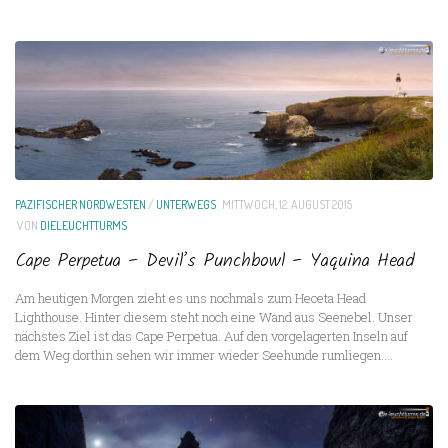
PAZIFISCHER NORDWESTEN
/
UNTERWEGS
MITTWOCH, 12. AUGUST 2015
VON
DIELEUCHTTURMS
Cape Perpetua – Devil’s Punchbowl – Yaquina Head
Am heutigen Morgen zieht es uns nochmals zum Heceta Head
Lighthouse. Hinter diesem steht noch eine Wand aus Seenebel. Unser
nächstes Ziel ist das Cape Perpetua. Auf den vorgelagerten Inseln auf
dem Weg dorthin sehen wir immer wieder Seehunde rumliegen....