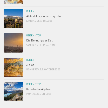
REISEN
Al-Andalus y la Reconquista
SAMSTAG, 25. APRIL 2026
REISEN
/
TOP
Die Dehnung der Zeit
SAMSTAG, 7. FEBRUAR 2026
REISEN
Ziellos
DONNERSTAG, 2. OKTOBER 2025
REISEN
/
TOP
Kanadische Algebra
MONTAG, 30. JUNI 2025