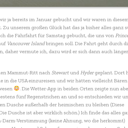
 wir ja bereits im Januar gebucht und wir waren in diese
. Zu unserem großen Glück hat das ja bisher alles ganz 
ch die Fährfahrt für Samstag gebucht, die uns von
Princ
auf
Vancouver Island
bringen soll. Die Fahrt geht durch d
n, daher vermute ich, dazu wird er sich dann auch länge
einen Mammut-Ritt nach
Stewart
und
Hyder
geplant. Dort 
 in die USA einzureisen und wir hätten vielleicht Bären
ewesen
. Die Wetter-App in beiden Orten zeigte nun abe
tens fünf Regenstrichen an und so entschieden wir uns
en Dusche außerhalb der heimischen zu bleiben (Diese
e Dusche ist aber wirklich schön.) Ich finde das alles ga
gen-Darm-Verstimmung (keine Ahnung, wo die herkommt)