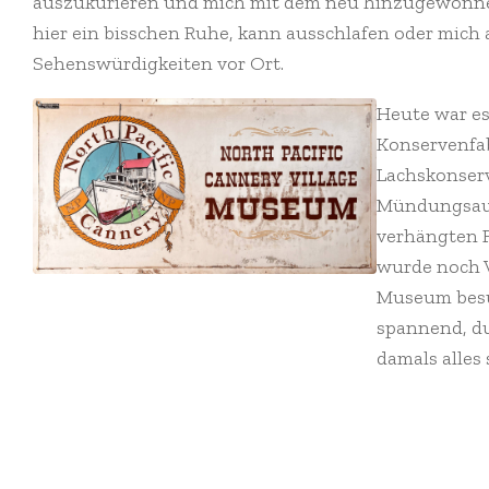
auszukurieren und mich mit dem neu hinzugewonne
hier ein bisschen Ruhe, kann ausschlafen oder mich 
Sehenswürdigkeiten vor Ort.
Heute war e
Konservenfab
Lachskonserv
Mündungsaus
verhängten Fi
wurde noch V
Museum besuc
spannend, du
damals alles 