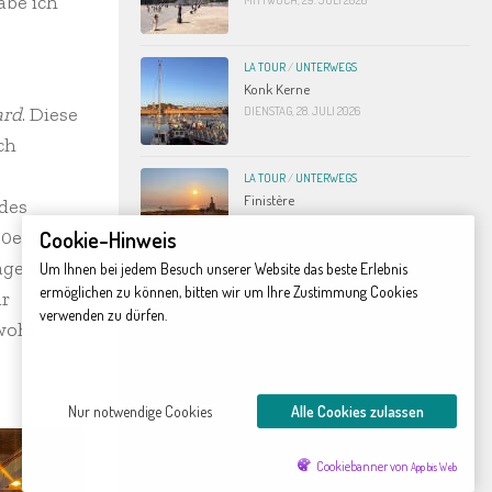
be ich
MITTWOCH, 29. JULI 2026
LA TOUR
/
UNTERWEGS
Konk Kerne
ard
. Diese
DIENSTAG, 28. JULI 2026
ch
LA TOUR
/
UNTERWEGS
Finistère
des
DONNERSTAG, 23. JULI 2026
80er Jahre
Cookie-Hinweis
ge als
Um Ihnen bei jedem Besuch unserer Website das beste Erlebnis
LA TOUR
/
UNTERWEGS
ermöglichen zu können, bitten wir um Ihre Zustimmung Cookies
ar
Die Schöne im Meer
verwenden zu dürfen.
wohl
MONTAG, 20. JULI 2026
Nur notwendige Cookies
Alle Cookies zulassen
KATEGORIEN
Kategorien
Cookiebanner von
App bis Web