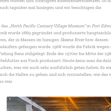
nen Husten und Schnupfen auseinanderzusetzen. So ha
auch tagsüber mal hinlegen und wir besichtigen die
s das
„North Pacific Cannary Village Museum“
in
Port Edw
rik wurde 1889 gegründet und produzierte hauptsächli
en, der in Massen im hiesigen
Skeena River
bzw. dessen
läufern gefangen wurde. 1968 wurde die Fabrik wegen 
shing Bans stillgelegt. Ende der 1970er bis Mitte der 19
iehfutter aus Fisch produziert. Heute kann man die Anla
hen, was wir auch sehr ausführlich getan haben. Es w
rch die Hallen zu gehen und sich vorzustellen, wie das 
so war.