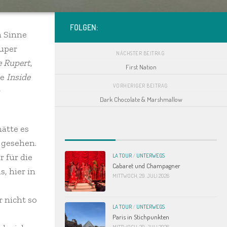
FOLGEN:
m Sinne
super
NÄCHSTER BEITRAG
e Rupert
,
First Nation
ie
Inside
VORHERIGER BEITRAG
r
Dark Chocolate & Marshmallow
hätte es
 gesehen.
r für die
LA TOUR
/
UNTERWEGS
Cabaret und Champagner
, hier in
MITTWOCH, 29. JULI 2026
r nicht so
LA TOUR
/
UNTERWEGS
Paris in Stichpunkten