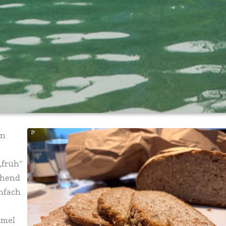
on
„früh“
chend
nfach
mmel