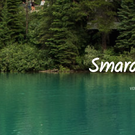
Smara
VE