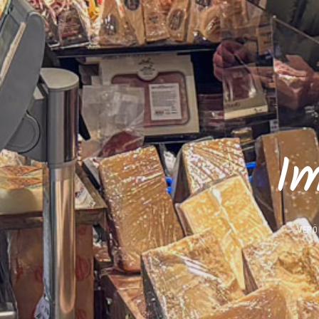
Im
VERÖ