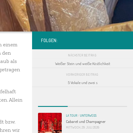
FOLGEN:
on einem
n den
NÄCHSTER BEITRAG
aub als
Weißer Stein und weiße Köstlichkeit
igetragen
VORHERIGER BEITRAG
5 Vokale und zwei s
felhaft
en. Allein
LA TOUR
/
UNTERWEGS
dt bzw.
Cabaret und Champagner
MITTWOCH, 29. JULI 2026
hren wir