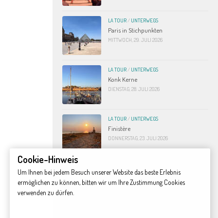
LA TOUR
/
UNTERWEGS
Paris in Stichpunkten
MITTWOCH, 29. JULI 2026
LA TOUR
/
UNTERWEGS
Konk Kerne
DIENSTAG, 28. JULI 2026
LA TOUR
/
UNTERWEGS
Finistère
DONNERSTAG, 23. JULI 2026
Cookie-Hinweis
LA TOUR
/
UNTERWEGS
Um Ihnen bei jedem Besuch unserer Website das beste Erlebnis
Die Schöne im Meer
ermöglichen zu können, bitten wir um Ihre Zustimmung Cookies
MONTAG, 20. JULI 2026
verwenden zu dürfen.