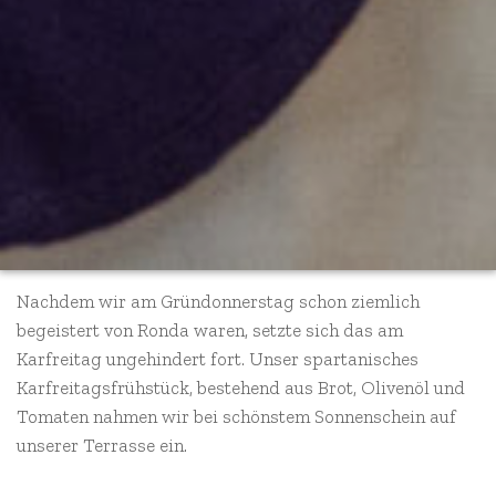
Nachdem wir am Gründonnerstag schon ziemlich
begeistert von Ronda waren, setzte sich das am
Karfreitag ungehindert fort. Unser spartanisches
Karfreitagsfrühstück, bestehend aus Brot, Olivenöl und
Tomaten nahmen wir bei schönstem Sonnenschein auf
unserer Terrasse ein.