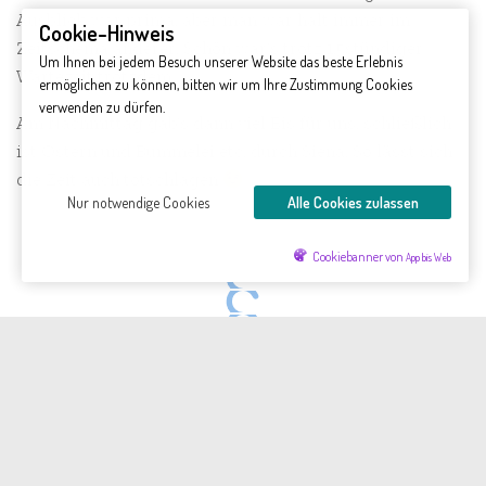
Ausblick war prima, aber man war halt immer im
Cookie-Hinweis
Zeitschema anderer. Schön war’s trotz 1,5stündiger
Um Ihnen bei jedem Besuch unserer Website das beste Erlebnis
Wartezeit trotzdem.
ermöglichen zu können, bitten wir um Ihre Zustimmung Cookies
verwenden zu dürfen.
Am Nachmittag gab’s dann viel Eis für uns, schließlich
ist Ostern und Bummelei etc. durch Siena. So lässt sich
die Zeit auch totschlagen
Nur notwendige Cookies
Alle Cookies zulassen
Cookiebanner von
App bis Web
Il Campo
Siena
Siena
Il Campo
On the rooftop of Siena
On the rooftop of Siena
On the rooftop of Siena
Am Abend machten wir uns dann auf den Weg ins
Restaurant von gestern und wurden sofort von Amadeus