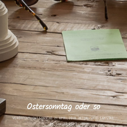
Ostersonntag oder so
VERÖFFENTLICHT
SONNTAG, 21. APRIL 2019
· AKTUALISIERT
SAMSTAG,
28. JANUAR 2023