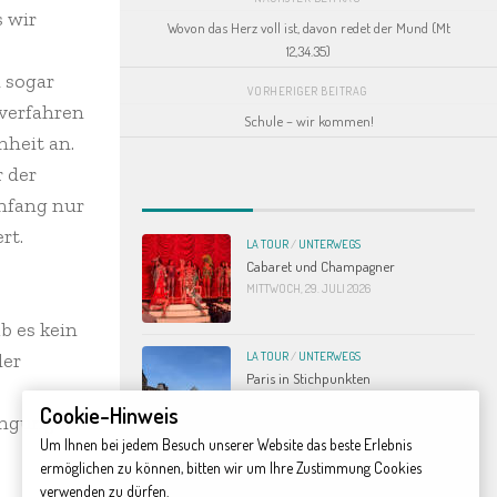
s wir
Wovon das Herz voll ist, davon redet der Mund (Mt
12,34.35)
 sogar
VORHERIGER BEITRAG
 verfahren
Schule – wir kommen!
nheit an.
r der
Anfang nur
rt.
LA TOUR
/
UNTERWEGS
Cabaret und Champagner
MITTWOCH, 29. JULI 2026
b es kein
der
LA TOUR
/
UNTERWEGS
Paris in Stichpunkten
MITTWOCH, 29. JULI 2026
Cookie-Hinweis
dingungen
Um Ihnen bei jedem Besuch unserer Website das beste Erlebnis
ermöglichen zu können, bitten wir um Ihre Zustimmung Cookies
LA TOUR
/
UNTERWEGS
Konk Kerne
verwenden zu dürfen.