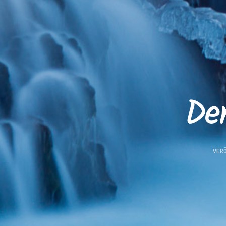
Der
VER