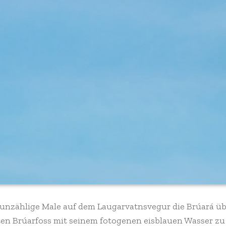
 unzählige Male auf dem Laugarvatnsvegur die Brúará üb
ten Brúarfoss mit seinem fotogenen eisblauen Wasser zu