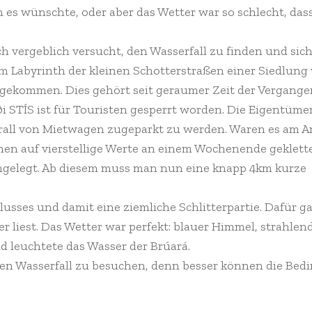
ch es wünschte, oder aber das Wetter war so schlecht, das
 vergeblich versucht, den Wasserfall zu finden und sich
im Labyrinth der kleinen Schotterstraßen einer Siedlung
angekommen. Dies gehört seit geraumer Zeit der Vergange
i STÍS ist für Touristen gesperrt worden. Die Eigentüme
erall von Mietwagen zugeparkt zu werden. Waren es am 
en auf vierstellige Werte an einem Wochenende geklette
angelegt. Ab diesem muss man nun eine knapp 4km kurze
lusses und damit eine ziemliche Schlitterpartie. Dafür ga
iest. Das Wetter war perfekt: blauer Himmel, strahlen
 leuchtete das Wasser der Brúará.
esen Wasserfall zu besuchen, denn besser können die Be