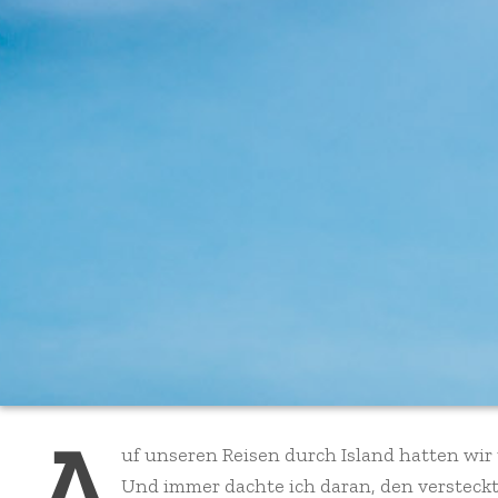
A
uf unseren Reisen durch Island hatten wir
Und immer dachte ich daran, den versteck