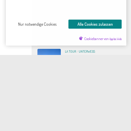
DIENSTAG, 28. JULI 2026
LA TOUR
/
UNTERWEGS
Nur notwendige Cookies
Alle Cookies zulassen
Finistère
DONNERSTAG, 23. JULI 2026
Cookiebanner von
App bis Web
LA TOUR
/
UNTERWEGS
Die Schöne im Meer
s einen
MONTAG, 20. JULI 2026
 auf
en. Wenig
KATEGORIEN
 2003, ISBN
Kategorien
, S. 287f.
)
ARCHIV
Archiv