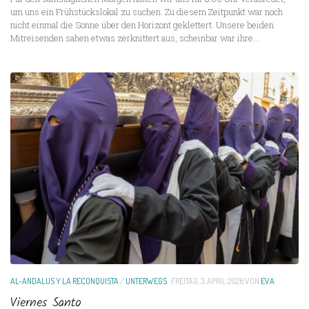
um uns ein Frühstückslokal zu suchen. Zu diesem Zeitpunkt war noch
nicht einmal die Sonne über den Horizont geklettert. Unsere beiden
Mitreisenden sahen etwas zerknittert aus, scheinbar war ihre...
AL-ANDALUS Y LA RECONQUISTA
/
UNTERWEGS
FREITAG, 3. APRIL 2026
VON
EVA
Viernes Santo