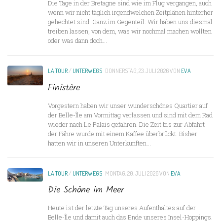
Die Tage in der Bretagne sind wie im Flug vergangen, auch
wenn wir nicht täglich irgendwelchen Zeitplänen hinterher
gehechtet sind. Ganz im Gegenteil: Wir haben uns diesmal
treiben lassen, von dem, was wir nochmal machen wollten
oder was dann doch...
LA TOUR
/
UNTERWEGS
DONNERSTAG, 23. JULI 2026
VON
EVA
Finistère
Vorgestern haben wir unser wunderschönes Quartier auf
der Belle-Île am Vormittag verlassen und sind mit dem Rad
wieder nach Le Palais gefahren. Die Zeit bis zur Abfahrt
der Fähre wurde mit einem Kaffee überbrückt. Bisher
hatten wir in unseren Unterkünften...
LA TOUR
/
UNTERWEGS
MONTAG, 20. JULI 2026
VON
EVA
Die Schöne im Meer
Heute ist der letzte Tag unseres Aufenthaltes auf der
Belle-Île und damit auch das Ende unseres Insel-Hoppings.