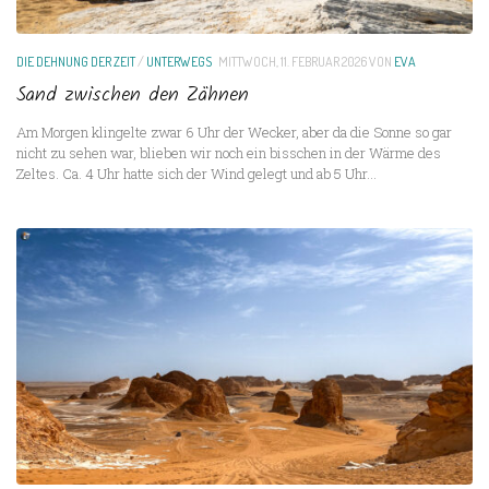
DIE DEHNUNG DER ZEIT
/
UNTERWEGS
MITTWOCH, 11. FEBRUAR 2026
VON
EVA
Sand zwischen den Zähnen
Am Morgen klingelte zwar 6 Uhr der Wecker, aber da die Sonne so gar
nicht zu sehen war, blieben wir noch ein bisschen in der Wärme des
Zeltes. Ca. 4 Uhr hatte sich der Wind gelegt und ab 5 Uhr...