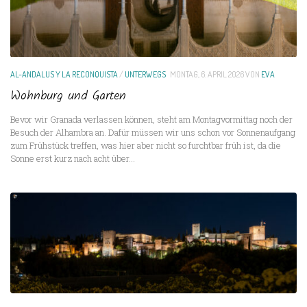
AL-ANDALUS Y LA RECONQUISTA
/
UNTERWEGS
MONTAG, 6. APRIL 2026
VON
EVA
Wohnburg und Garten
Bevor wir Granada verlassen können, steht am Montagvormittag noch der
Besuch der Alhambra an. Dafür müssen wir uns schon vor Sonnenaufgang
zum Frühstück treffen, was hier aber nicht so furchtbar früh ist, da die
Sonne erst kurz nach acht über...