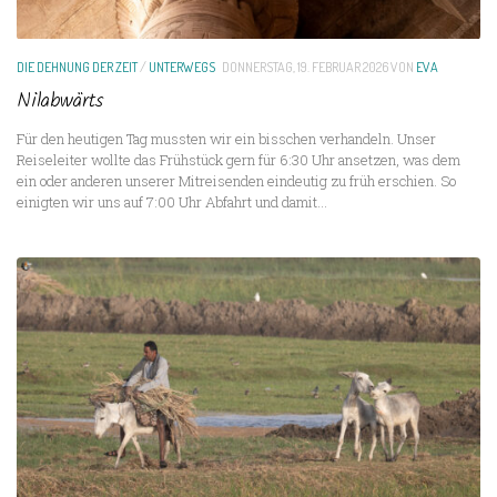
DIE DEHNUNG DER ZEIT
/
UNTERWEGS
DONNERSTAG, 19. FEBRUAR 2026
VON
EVA
Nilabwärts
Für den heutigen Tag mussten wir ein bisschen verhandeln. Unser
Reiseleiter wollte das Frühstück gern für 6:30 Uhr ansetzen, was dem
ein oder anderen unserer Mitreisenden eindeutig zu früh erschien. So
einigten wir uns auf 7:00 Uhr Abfahrt und damit...