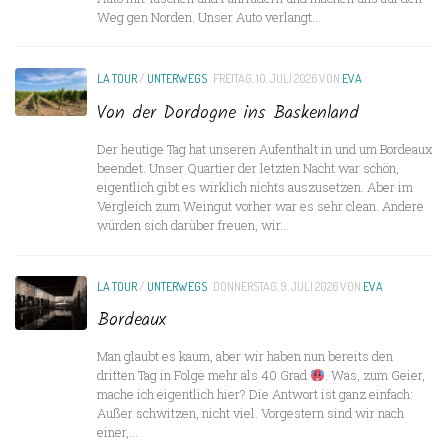
Weg gen Norden. Unser Auto verlangt...
LA TOUR
/
UNTERWEGS
FREITAG, 10. JULI 2026
VON
EVA
Von der Dordogne ins Baskenland
Der heutige Tag hat unseren Aufenthalt in und um Bordeaux
beendet. Unser Quartier der letzten Nacht war schön,
eigentlich gibt es wirklich nichts auszusetzen. Aber im
Vergleich zum Weingut vorher war es sehr clean. Andere
würden sich darüber freuen, wir...
LA TOUR
/
UNTERWEGS
DONNERSTAG, 9. JULI 2026
VON
EVA
Bordeaux
Man glaubt es kaum, aber wir haben nun bereits den
dritten Tag in Folge mehr als 40 Grad
. Was, zum Geier,
mache ich eigentlich hier? Die Antwort ist ganz einfach:
Außer schwitzen, nicht viel. Vorgestern sind wir nach
einer,...