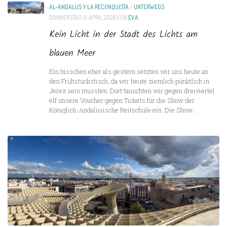
AL-ANDALUS Y LA RECONQUISTA
/
UNTERWEGS
DONNERSTAG, 9. APRIL 2026
VON
EVA
Kein Licht in der Stadt des Lichts am
blauen Meer
Ein bisschen eher als gestern setzten wir uns heute an
den Frühstückstisch, da wir heute ziemlich pünktlich in
Jerez sein mussten. Dort tauschten wir gegen dreiviertel
elf unsere Voucher gegen Tickets für die Show der
Königlich-Andalusische Reitschule ein. Die Show...