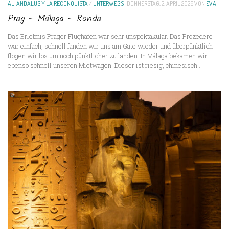
AL-ANDALUS Y LA RECONQUISTA
/
UNTERWEGS
DONNERSTAG, 2. APRIL 2026
VON
EVA
Prag – Málaga – Ronda
Das Erlebnis Prager Flughafen war sehr unspektakulär. Das Prozedere
war einfach, schnell fanden wir uns am Gate wieder und überpünktlich
flogen wir los um noch pünktlicher zu landen. In Málaga bekamen wir
ebenso schnell unseren Mietwagen. Dieser ist riesig, chinesisch...