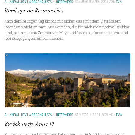
AL-ANDALUS Y LA RECONQUISTA
/
UNTERWEGS
SONNTAG, 5. APRIL 2026
VON
EVA
Domingo de Resurrección
Nach dem heutigen Tag bin ich mit sicher, dass mit dem Osterhasen
irgendwas nicht stimmt. Aus Gründen, die für mich nicht nachvollziehbar
sind, hat er nur das Zimmer von Maya und Leonie gefunden und wir sind
leer ausgegangen. Ein komischer...
AL-ANDALUS Y LA RECONQUISTA
/
UNTERWEGS
SAMSTAG, 4. APRIL 2026
VON
EVA
Zurück nach Reihe 10
Für den samstäglichen Morgen hatten wir uns für 8:00 Uhr verabredet,