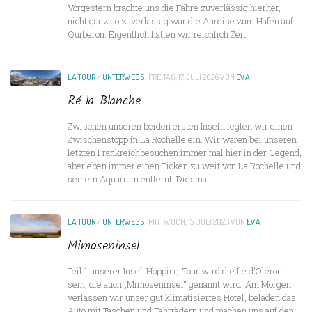
Vorgestern brachte uns die Fähre zuverlässig hierher,
nicht ganz so zuverlässig war die Anreise zum Hafen auf
Quiberon. Eigentlich hatten wir reichlich Zeit...
LA TOUR
/
UNTERWEGS
FREITAG, 17. JULI 2026
VON
EVA
Ré la Blanche
Zwischen unseren beiden ersten Inseln legten wir einen
Zwischenstopp in La Rochelle ein. Wir waren bei unseren
letzten Frankreichbesuchen immer mal hier in der Gegend,
aber eben immer einen Ticken zu weit von La Rochelle und
seinem Aquarium entfernt. Diesmal...
LA TOUR
/
UNTERWEGS
MITTWOCH, 15. JULI 2026
VON
EVA
Mimoseninsel
Teil 1 unserer Insel-Hopping-Tour wird die Île d’Oléron
sein, die auch „Mimoseninsel“ genannt wird. Am Morgen
verlassen wir unser gut klimatisiertes Hotel, beladen das
Auto mit Taschen und Fahrrädern und machen uns auf den