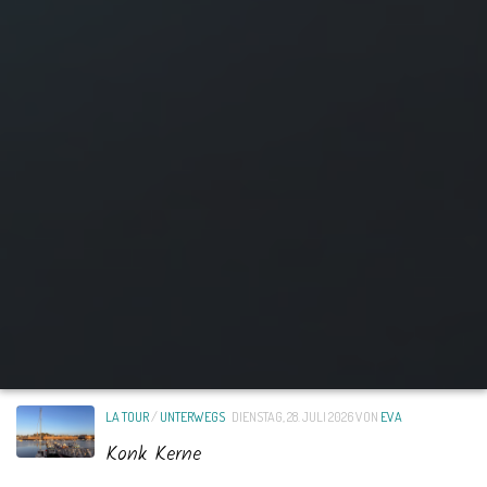
LA TOUR
/
UNTERWEGS
DIENSTAG, 28. JULI 2026
VON
EVA
Konk Kerne