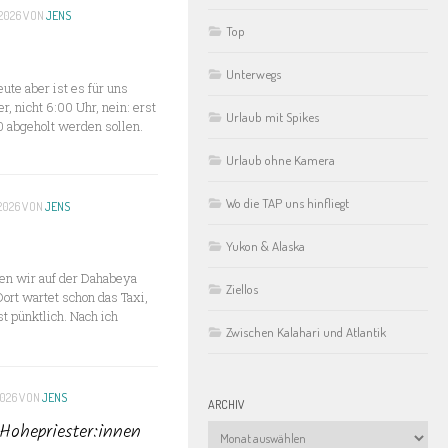
2026
VON
JENS
Top
Unterwegs
ute aber ist es für uns
, nicht 6:00 Uhr, nein: erst
Urlaub mit Spikes
00 abgeholt werden sollen.
Urlaub ohne Kamera
Wo die TAP uns hinfliegt
2026
VON
JENS
Yukon & Alaska
en wir auf der Dahabeya
Ziellos
Dort wartet schon das Taxi,
t pünktlich. Nach ich
Zwischen Kalahari und Atlantik
2026
VON
JENS
ARCHIV
 Hohepriester:innen
Archiv