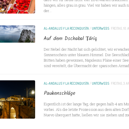
hängen, alles grau in grau. Viel vor haben wir auch
der...
AL-ANDALUS Y LA RECONQUISTA
/
UNTERWEGS
FREITAG, 10. 
Auf dem Dschabal Ṭāriq
Der Nebel der Nacht hat sich gelichtet, wir erwach
Sonnenschein unter blauem Himmel. Die Seeschlach
Britten haben gewonnen, Napoleons Pläne einer See
sind vereitelt, die Übermacht der spanischen Armada
AL-ANDALUS Y LA RECONQUISTA
/
UNTERWEGS
FREITAG, 3. A
Paukenschläge
Eigentlich ist der lange Tag, der gegen halb 4 am Mo
vorbei. Als die letzte Prozession aus dem alten Do
Nuevo überquert hatte, ließen wir sie ziehen und zog