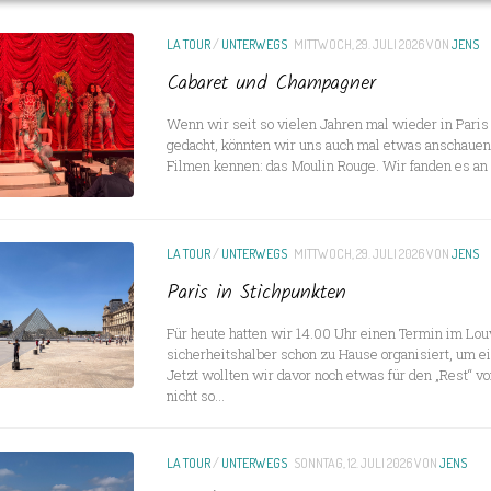
LA TOUR
/
UNTERWEGS
MITTWOCH, 29. JULI 2026
VON
JENS
Cabaret und Champagner
Wenn wir seit so vielen Jahren mal wieder in Paris 
gedacht, könnten wir uns auch mal etwas anschauen
Filmen kennen: das Moulin Rouge. Wir fanden es an de
LA TOUR
/
UNTERWEGS
MITTWOCH, 29. JULI 2026
VON
JENS
Paris in Stichpunkten
Für heute hatten wir 14.00 Uhr einen Termin im Lou
sicherheitshalber schon zu Hause organisiert, um 
Jetzt wollten wir davor noch etwas für den „Rest“ vo
nicht so...
LA TOUR
/
UNTERWEGS
SONNTAG, 12. JULI 2026
VON
JENS