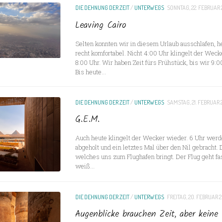
DIE DEHNUNG DER ZEIT
/
UNTERWEGS
SONNTAG, 22. FEBRUAR 
Leaving Cairo
Selten konnten wir in diesem Urlaub ausschlafen, he
recht komfortabel. Nicht 4:00 Uhr klingelt der Wecker
8:00 Uhr. Wir haben Zeit fürs Frühstück, bis wir 9:
Bis heute...
DIE DEHNUNG DER ZEIT
/
UNTERWEGS
SAMSTAG, 21. FEBRUAR 
G.E.M.
Auch heute klingelt der Wecker wieder. 6 Uhr werd
abgeholt und ein letztes Mal über den Nil gebracht. 
welches uns zum Flughafen bringt. Der Flug geht fas
weiß...
DIE DEHNUNG DER ZEIT
/
UNTERWEGS
FREITAG, 20. FEBRUAR 
Augenblicke brauchen Zeit, aber keine