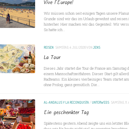
Vive l’Europe!
Wir müssen schon seit einigen Tagen unsere Planun
Grunde sind wir das im Urlaub gewohnt und reisen
hinterher. Hier machen wir das Gegenteil: Wir versu
So hatte ich...
REISEN
SAMSTAG, 4. JULI 2026
VON
JENS
La Tour
Dieses Jahr startet die Tour de France am Samstag d
einem Mannschaftzeitfahren. Dieser Start gilt allerd
Radteams. Ein kleines vierbeiniges Team startet am 
ohne Prolog, ganz gemütlich. Die...
AL-ANDALUS Y LA RECONQUISTA
/
UNTERWEGS
SAMSTAG, 11.
Ein geschenkter Tag
Spätestens gestern Abend zeigte uns ein letzter Bl
dass wir für heute nicht viel zu erwarten brauchten