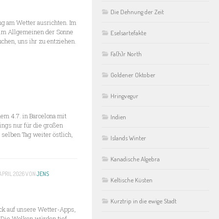
Die Dehnung der Zeit
g am Wetter ausrichten. Im
 im Allgemeinen der Sonne
Eselsartefakte
chen, uns ihr zu entziehen.
Fa(h)r North
Goldener Oktober
Hringvegur
em 4.7. in Barcelona mit
Indien
ings nur für die großen
selben Tag weiter östlich,
Islands Winter
Kanadische Algebra
 APRIL 2026
VON
JENS
Keltische Küsten
Kurztrip in die ewige Stadt
ick auf unsere Wetter-Apps,
. Die Wolken würden tief