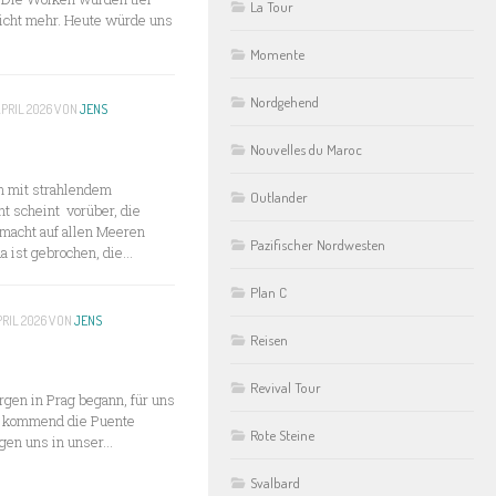
La Tour
 nicht mehr. Heute würde uns
Momente
Nordgehend
APRIL 2026
VON
JENS
Nouvelles du Maroc
en mit strahlendem
Outlander
t scheint vorüber, die
macht auf allen Meeren
Pazifischer Nordwesten
 ist gebrochen, die...
Plan C
PRIL 2026
VON
JENS
Reisen
Revival Tour
rgen in Prag begann, für uns
rf kommend die Puente
Rote Steine
en uns in unser...
Svalbard