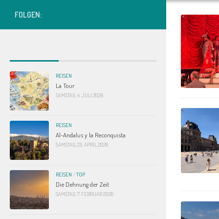
FOLGEN:
REISEN
La Tour
SAMSTAG, 4. JULI 2026
REISEN
Al-Andalus y la Reconquista
SAMSTAG, 25. APRIL 2026
REISEN
/
TOP
Die Dehnung der Zeit
SAMSTAG, 7. FEBRUAR 2026