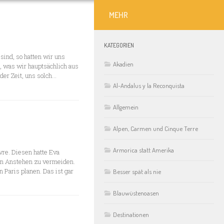
MEHR
KATEGORIEN
sind, so hatten wir uns
Akadien
, was wir hauptsächlich aus
r Zeit, uns solch...
Al-Andalus y la Reconquista
Allgemein
Alpen, Carmen und Cinque Terre
Armorica statt Amerika
vre. Diesen hatte Eva
ein Anstehen zu vermeiden.
n Paris planen. Das ist gar
Besser spät als nie
Blauwüstenoasen
Destinationen